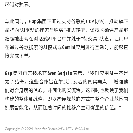
尺码对照表。
与此同时，
Gap
集团正通过支持谷歌的
UCP
协议，推动旗下
品牌向“
AI
驱动的搜索与购买”模式转型。该技术确保产品能
准确地出现在对话式
AI
平台中并处于“待交易”状态，让用户
在通过谷歌搜索的
AI
模式或
Gemini
应用进行互动时，能够直
接完成下单。
Gap
集团首席技术官
Sven Gerjets
表示：“我们应用
AI
并不是
为了猎奇。这些合作旨在解决消费者的真实痛点——增强他
们对合身度的信心，并简化购买流程。这同时也反映了我们
构建的整体
AI
战略，即以严谨规范的方式在整个企业范围内
扩展智能化，从而随着时间的推移产生可衡量的价值。”
Copyright © 2024
Jennifer Braun
版权所有，严禁转载.