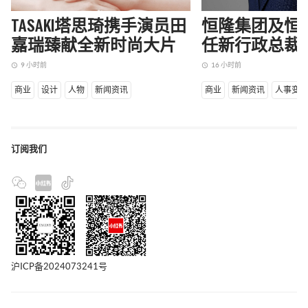
TASAKI塔思琦携手演员田
恒隆集团及恒
嘉瑞臻献全新时尚大片
任新行政总裁
9 小时前
16 小时前
access_time
access_time
商业
设计
人物
新闻资讯
商业
新闻资讯
人事变
订阅我们
沪ICP备2024073241号