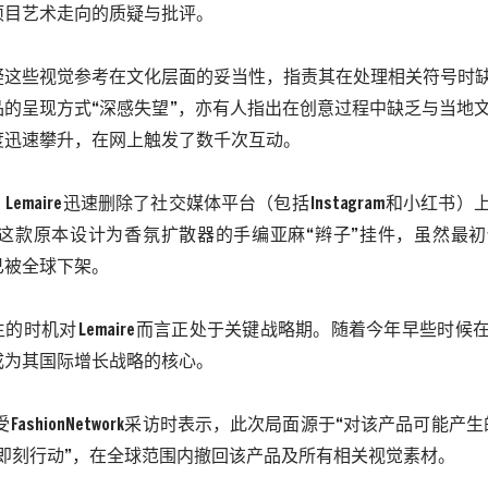
项目艺术走向的质疑与批评。
疑这些视觉参考在文化层面的妥当性，指责其在处理相关符号时
品的呈现方式
“深感失望”，亦有人指出在创意过程中缺乏与当地
度迅速攀升，在网上触发了数千次互动。
，
Lemaire
迅速删除了社交媒体平台（包括
Instagram
和小红书）
—这款原本设计为香氛扩散器的手编亚麻“辫子”挂件，虽然最
已被全球下架。
生的时机对
Lemaire
而言正处于关键战略期。随着今年早些时候
成为其国际增长战略的核心。
受
FashionNetwor
k
采访时表示，此次局面源于
“对该产品可能产生
“即刻行动”，在全球范围内撤回该产品及所有相关视觉素材。