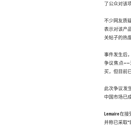
了公众对该
不少网友质
表示对该产
关帖子的热
事件发生后
争议焦点—
买，但目前
此次争议发
中国市场已
Lemaire
在接
并称已采取