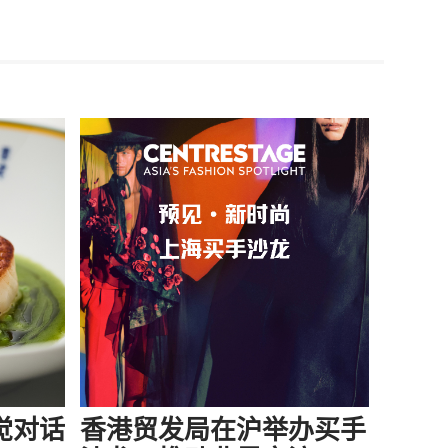
味觉对话
香港贸发局在沪举办买手
当所