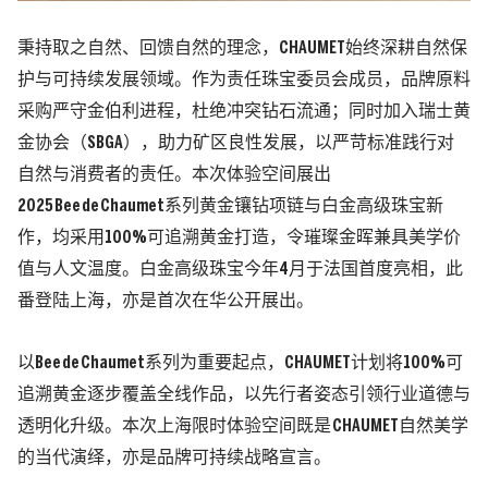
秉持取之自然、回馈自然的理念，CHAUMET始终深耕自然保
护与可持续发展领域。作为责任珠宝委员会成员，品牌原料
采购严守金伯利进程，杜绝冲突钻石流通；同时加入瑞士黄
金协会（SBGA），助力矿区良性发展，以严苛标准践行对
自然与消费者的责任。本次体验空间展出
2025 Bee de Chaumet系列黄金镶钻项链与白金高级珠宝新
作，均采用100%可追溯黄金打造，令璀璨金晖兼具美学价
值与人文温度。白金高级珠宝今年4月于法国首度亮相，此
番登陆上海，亦是首次在华公开展出。
以Bee de Chaumet系列为重要起点，CHAUMET计划将100%可
追溯黄金逐步覆盖全线作品，以先行者姿态引领行业道德与
透明化升级。本次上海限时体验空间既是 CHAUMET自然美学
的当代演绎，亦是品牌可持续战略宣言。