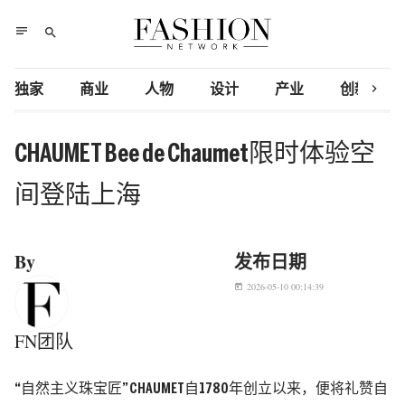
notes
search
chevron_right
独家
商业
人物
设计
产业
创新研究
CHAUMET Bee de Chaumet限时体验空
间登陆上海
By
发布日期
2026-05-10 00:14:39
today
FN团队
“自然主义珠宝匠” CHAUMET自1780年创立以来，便将礼赞自