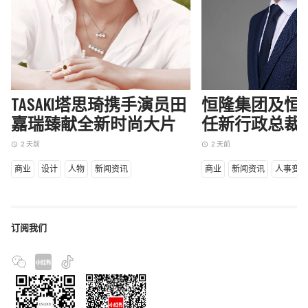
TASAKI塔思琦携手演员田
恒隆集团及恒
嘉瑞臻献全新时尚大片
任新行政总裁
2 天前
2 天前
access_time
access_time
商业
设计
人物
新闻资讯
商业
新闻资讯
人事变
订阅我们