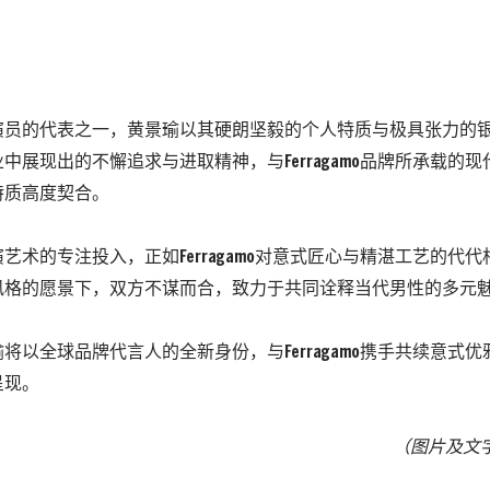
演员的代表之一，黄景瑜以其硬朗坚毅的个人特质与极具张力的
中展现出的不懈追求与进取精神，与Ferragamo品牌所承载的
特质高度契合。
艺术的专注投入，正如Ferragamo对意式匠心与精湛工艺的代
风格的愿景下，双方不谋而合，致力于共同诠释当代男性的多元
将以全球品牌代言人的全新身份，与Ferragamo携手共续意式
呈现。
（图片及文