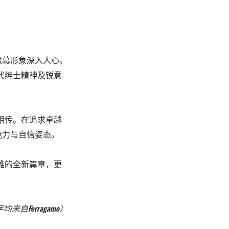
银幕形象深入人心。
现代绅士精神及锐意
代相传。在追求卓越
魅力与自信姿态。
优雅的全新篇章，更
字均来自
Ferragamo
）