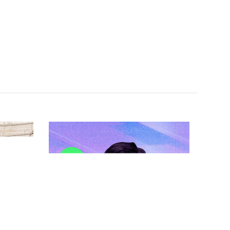
被
后，
求
商业