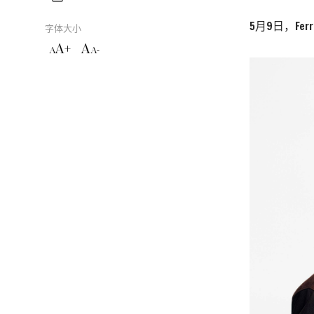
5月9日，F
字体大小
A+
A
A
A-