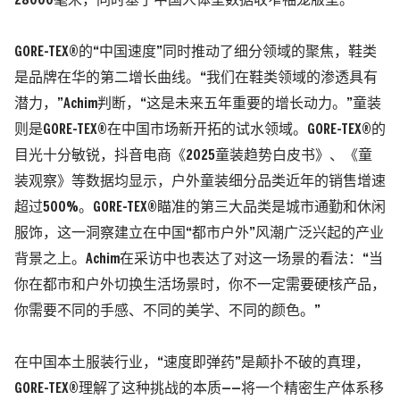
28000毫米，同时基于中国人体型数据收窄袖笼版型。
GORE-TEX®的“中国速度”同时推动了细分领域的聚焦，鞋类
是品牌在华的第二增长曲线。“我们在鞋类领域的渗透具有
潜力，”Achim判断，“这是未来五年重要的增长动力。”童装
则是GORE-TEX®在中国市场新开拓的试水领域。GORE-TEX®的
目光十分敏锐，抖音电商《2025童装趋势白皮书》、《童
装观察》等数据均显示，户外童装细分品类近年的销售增速
超过500%。GORE-TEX®瞄准的第三大品类是城市通勤和休闲
服饰，这一洞察建立在中国“都市户外”风潮广泛兴起的产业
背景之上。Achim在采访中也表达了对这一场景的看法：“当
你在都市和户外切换生活场景时，你不一定需要硬核产品，
你需要不同的手感、不同的美学、不同的颜色。”
在中国本土服装行业，“速度即弹药”是颠扑不破的真理，
GORE-TEX®理解了这种挑战的本质——
将一个精密生产体系移