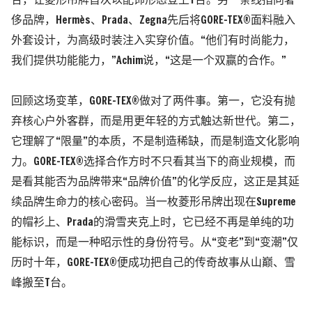
合，让菱形吊牌首次以配饰形态登上T台。另一条线指向奢
侈品牌，Hermès、Prada、Zegna先后将GORE-TEX®面料融入
外套设计，为高级时装注入实穿价值。“他们有时尚能力，
我们提供功能能力，”Achim说，“这是一个双赢的合作。”
回顾这场变革，GORE-TEX®做对了两件事。
第一，它没有抛
弃核心户外客群，而是用更年轻的方式触达新世代。第二，
它理解了“限量”的本质，不是制造稀缺，而是制造文化影响
力。
GORE-TEX®选择合作方时不只看其当下的商业规模，而
是看其能否为品牌带来“品牌价值”的化学反应，这正是其延
续品牌生命力的核心密码。当一枚菱形吊牌出现在Supreme
的帽衫上、Prada的滑雪夹克上时，它已经不再是单纯的功
能标识，而是一种昭示性的身份符号。从“变老”到“变潮”仅
历时十年，GORE-TEX®便成功把自己的传奇故事从山巅、雪
峰搬至T台。