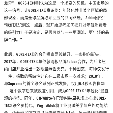
差异”，GORE-TEX®则认为这是一个求变的契机。中国市场的
这一信号，让GORE-TEX®意识到：年轻化并非某个区域的局
部现象，而是全球品牌必须回应的共同命题。 Achim回忆：
“我们意识到这一点后，就开始思考如何提升对年轻消费者
的吸引力？于是决定，是否可以与一些更潮流、更年轻的品
牌合作。”
此后，GORE-TEX®的合作探索两线铺开，一条指向街头。
2017年，GORE-TEX®与伦敦滑板品牌
Palace
合作，为后者纽
约门店开业推出一款限量绿色夹克，十种图案、每种仅发行
十件，极致的稀缺性让它在二级市场一衣难求；2018年，
与Supreme的首个联名系列正式发售，仅用6.4秒即告售罄
——这个数字后来被反复引用，成为GORE-TEX® “年轻化”最直
观的标签。同年，Off-White在巴黎时装周秀场上推出GORE-
TEX®联名斜挎包，Virgil Abloh将工业测试美学与户外功能结