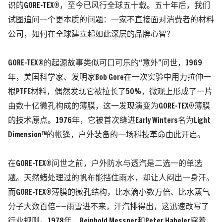
识的GORE-TEX®，至今已风行全球五十载。五十年后，我们
试图追问一个更本质的问题：一家不直接面对消费者的材料
公司，如何在全球建立起如此深层的品牌心智？
GORE-TEX®的起源故事类似可口可乐的“意外”问世，1969
年，美国科学家、发明家Bob Gore在一次实验中用力拉伸一
根
PTFE材料
，偶然发现它被拉长了50%，微观上形成了一片
由数十亿微孔构成的薄膜，这一发现演变为GORE-TEX®薄膜
的技术原点。1976年，它被首次缝进Early Winters名为Light
Dimension™的帐篷，户外装备的一场科技革命由此开启。
在GORE-TEX®问世之前，户外防水与透汽是二选一的单选
题。天然蜡处理过的帆布能挡住雨水，却让人闷出一身汗。
而GORE-TEX®薄膜的微孔结构，比水滴小数万倍、比水蒸气
分子大数百倍——雨雪进不来，汗汽排得出，这迅速改写了
行业规则。1978年，Reinhold Messner和Peter Habeler穿着