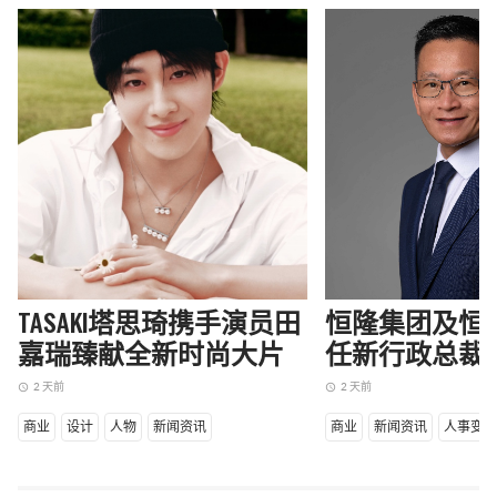
TASAKI塔思琦携手演员田
恒隆集团及恒
嘉瑞臻献全新时尚大片
任新行政总裁
2 天前
2 天前
access_time
access_time
商业
设计
人物
新闻资讯
商业
新闻资讯
人事变