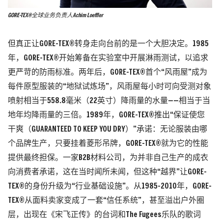
GORE-TEX®全球业务负责人Achim Loeffler
但真正让GORE-TEX®转身走向台前的是一个大胆决定。1985
年，GORE-TEX®开始筹备在实验室中开展淋雨测试，以追求
更严苛的防雨标准。两年后，GORE-TEX®首个“
风雨屋
”成为
每件原型服装的“地狱试炼场”，风雨屋每小时可向受测对象
喷射相当于558.8毫米
（22英寸）
降雨量的水量——相当于当
地年均降雨量的三倍。1989年，GORE-TEX®推出“保证使您
干爽
（GUARANTEED TO KEEP YOU DRY）
”承诺：无论服装由哪
个品牌生产，只要挂着菱形吊牌，GORE-TEX®就为它的性能
提供最终担保。
一家B2B材料公司，为并非自己生产的成衣
向消费者承诺，这在当时闻所未闻，但这种“越界”让GORE-
TEX®的身份升级为“行业基础设施”。
从1985-2010年，GORE-
TEX®从面料卖家变成了一套“信任系统”，甚至溢出户外圈
层，出现在《宋飞正传》的台词和The Fugees乐队的歌词