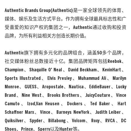
Authentic Brands Group(Authentic)
是一家全球领先的体育、
媒体、娱乐及生活方式平台。作为拥有全球最具标志性和广
受喜爱的知识产权的集团之一，
Authentic
通过收购和投资
品牌，为所有利益相关方创造长期价值。
Authentic
旗下拥有多元化的品牌组合，涵盖
50
多个品牌，
社交媒体粉丝总数接近十亿。集团品牌矩阵包括
Reebok、
Champion
、
Shaquille 0' Neal
、
David Beckham
、
KevinHart
、
Sports Illustrated
、
Elvis Presley
、
Muhammad Ali
、
Marilyn
Monroe
、
GUESS
、
Aropostale
、
Nautica
、
EddieBauer
、
Lucky
Brand
、
Nine West
、
Brooks Brothers
、
JuicyCouture
、
Vince
Camuto
、
Izod,Van Heusen
、
Dockers
、
Ted Baker
、
Hart
Schaffner Marx
、
Vince
、
Barneys NewYork
、
Judith Leiber
、
Quiksilver
、
Spyder
、
Billabong
、
Volcom
、
Roxy
、
RVCA
、
DC
Shoes
、
Prince
、
Sperry
以及
Hunter
等。