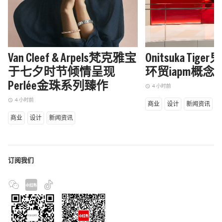
Van Cleef & Arpels梵克雅宝
Onitsuka Ti
于七夕时节倾情呈现
环贸iapm概
Perlée金珠系列臻作
4 小时前
access_time
4 小时前
access_time
商业
设计
新闻资讯
商业
设计
新闻资讯
订阅我们