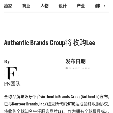
chevron_right
独家
商业
人物
设计
产业
创新研究
Authentic Brands Group将收购Lee
By
发布日期
2026-05-22 14:52:40
today
FN团队
全球品牌与娱乐平台
Authentic Brands Group(Authentic)
宣布
,
已与
Kontoor Brands, Inc.
(
纽交所代码
:KTB)
达成最终收购协议
,
将收购全球知名牛仔服饰品牌
Lee
。作为拥有全球最具标志