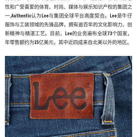
性和广受喜爱的体育、时尚、媒体与娱乐知识产权的集团之
一
,Authentic
认为
Lee
与
集团全球平台高度契合。
Lee
是牛仔
服饰与工装领域的先锋品牌，拥有逾百年的文化影响力、创
新精神与精湛工艺。目前，
Lee
的业务遍布全球
73
个国家，
年零售额约为
15
亿美元，其中近四成来自北美以外的地区。