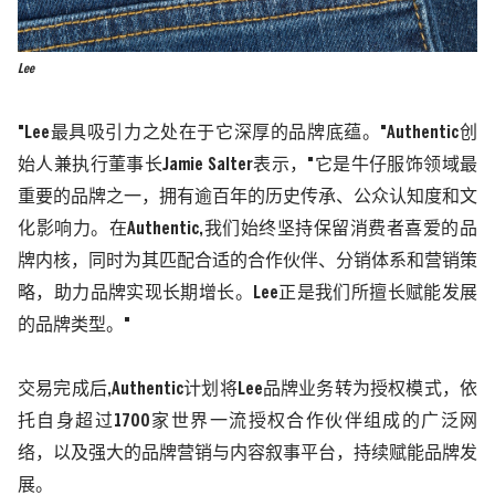
Lee
"Lee
最具吸引力之处在于它深厚的品牌底蕴。
"Authentic
创
始人兼执行董事长
Jamie Salter
表示，
"
它是牛仔服饰领域最
重要的品牌之一，拥有逾百年的历史传承、公众认知度和文
化影响力。在
Authentic,
我们始终坚持保留消费者喜爱的品
牌内核，同时为其匹配合适的合作伙伴、分销体系和营销策
略，助力品牌实现长期增长。
Lee
正是我们所擅长赋能发展
的品牌类型。
"
交易完成后
,Authentic
计划将
Lee
品牌业务转为授权模式，依
托自身超过
1700
家世界一流授权合作伙伴组成的广泛网
络，以及强大的品牌营销与内容叙事平台，持续赋能品牌发
展。