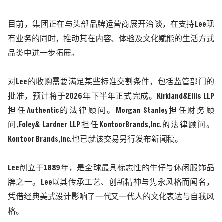
目前，集团正在与头部品牌运营商展开治谈，在支持
Lee
现
有业务的同时，推动其在内容、体验及文化赋能的生活方式
品类中进一步拓展。
对
Lee
的收购需要满足某些标准交割条件，包括监管部门的
批准，预计将于
2026
年下半年正式完成。
Kirkland&Ellis LLP
担任
Authentic
的法律顾问。
Morgan Stanley
担任财务顾
问
,Foley& Lardner LLP
担任
KontoorBrands,Inc.
的法律顾问。
Kontoor Brands,Inc.
也已就该交易另行发布新闻稿。
Lee
创立于
1889
年，是全球最具标志性的牛仔与休闲服饰品
牌之一。
Lee
以其传承工艺、创新精神与隽永风格而闻名，
凭借经典美式设计影响了一代又一代人的文化表达与自我风
格。