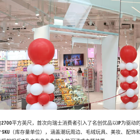
约
2700
平方英尺，首次向瑞士消费者引入了名创优品以
IP
为驱动
个
SKU
（库存量单位），涵盖潮玩周边、毛绒玩具、美妆、配饰