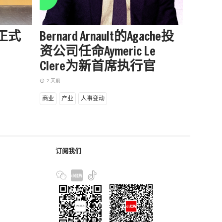
站正式
Bernard Arnault的Agache投
被中
资公司任命Aymeric Le
户外品
Clere为新首席执行官
增长
2 天前
2 天前
access_time
access_time
商业
产业
人事变动
商业
产
订阅我们