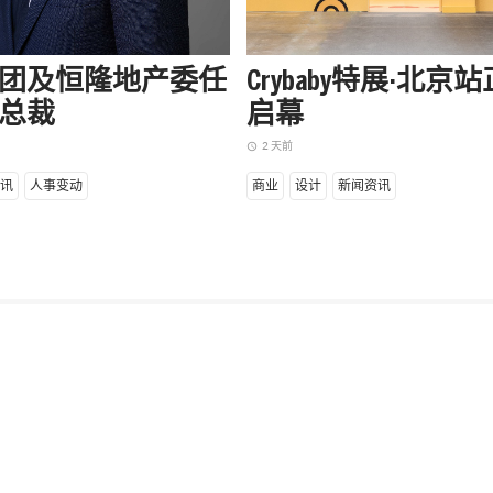
团及恒隆地产委任
Crybaby特展·北京
总裁
启幕
2 天前
access_time
讯
人事变动
商业
设计
新闻资讯