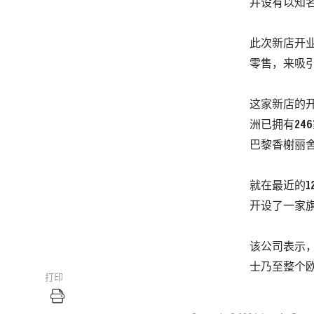
并设有以知
此次新店开
零售，来吸
这家新店的
洲已拥有
246
巴黎香榭丽
就在最近的
1
开设了一家
该公司表示
士乃至整个
打印