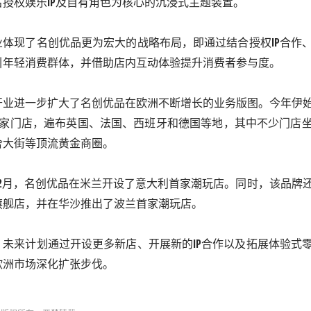
名授权娱乐
IP
及自有角色为核心的沉浸式主题装置。
业体现了名创优品更为宏大的战略布局，即通过结合授权
IP
合作
引年轻消费群体，并借助店内互动体验提升消费者参与度。
开业进一步扩大了名创优品在欧洲不断增长的业务版图。今年伊
家门店，遍布英国、法国、西班牙和德国等地，其中不少门店
舍大街等顶流黄金商圈。
2
月，名创优品在米兰开设了意大利首家潮玩店。同时，该品牌
旗舰店，并在华沙推出了波兰首家潮玩店。
，未来计划通过开设更多新店、开展新的
IP
合作以及拓展体验式
欧洲市场深化扩张步伐。