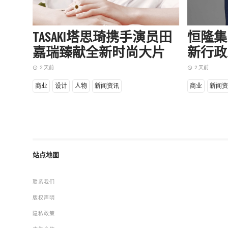
TASAKI塔思琦携手演员田
恒隆集
嘉瑞臻献全新时尚大片
新行政
2 天前
2 天前
access_time
access_time
商业
设计
人物
新闻资讯
商业
新闻资
站点地图
联系我们
版权声明
隐私政策