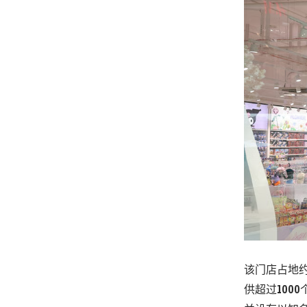
该门店占地
供超过
1000