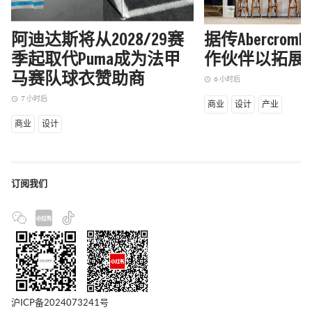
阿迪达斯将从2028/29赛
据传Abercrom
季起取代Puma成为法甲
作伙伴以拓展
马赛队球衣赞助商
6 小时后
access_time
7 小时后
access_time
商业
设计
产业
商业
设计
订阅我们
沪ICP备2024073241号