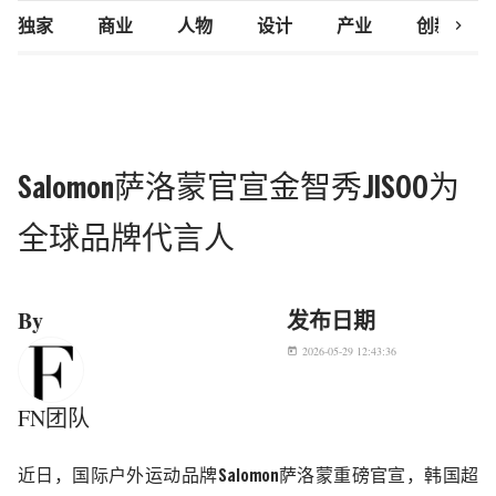
chevron_right
独家
商业
人物
设计
产业
创新研究
Salomon萨洛蒙官宣金智秀JISOO为
全球品牌代言人
By
发布日期
2026-05-29 12:43:36
today
FN团队
近日，
国际户外运动品牌
Salomon
萨洛蒙重磅官宣，韩国超