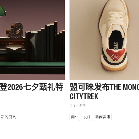
登2026七夕甄礼特
盟可睐发布THE MONC
CITYTREK
8 小时前
access_time
新闻资讯
商业
设计
新闻资讯