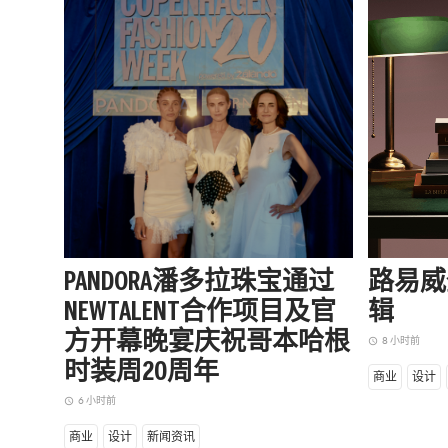
PANDORA潘多拉珠宝通过
路易威
NEWTALENT合作项目及官
辑
方开幕晚宴庆祝哥本哈根
8 小时前
access_time
时装周20周年
商业
设计
6 小时前
access_time
商业
设计
新闻资讯