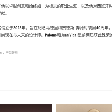
了他以卓越创意和始终如一为标志的职业生涯，以及他对西班牙
贡献。
奖设立于
2025
年，旨在纪念马德里梅赛德斯
-
奔驰时装周
40
周年
时尚现在与未来的设计师。
Palomo
和
Juan Vidal
是前两届获此殊荣
有，严禁转载.