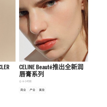
LER
CELINE Beauté推出全新润
阿迪达
唇膏系列
季起
赛队
8 小时前
access_time
11 小时前
access_time
商业
产业
美妆
商业
设