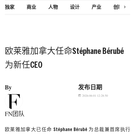
chevron_right
独家
商业
人物
设计
产业
创新研究
欧莱雅加拿大任命Stéphane Bérubé
为新任CEO
By
发布日期
2026-06-01 12:28:50
today
FN团队
欧莱雅加拿大
已任命
Stéphane Bérubé
为总裁兼首席执行