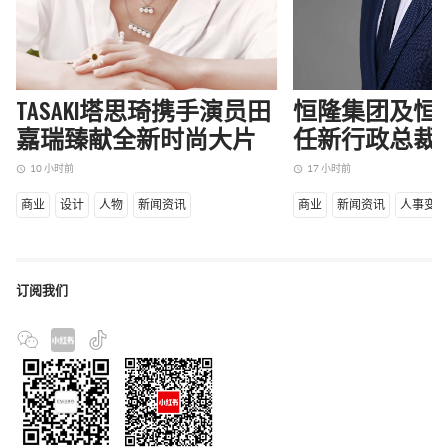
TASAKI塔思琦携手演员田
恒隆集团及恒
嘉瑞臻献全新时尚大片
任新行政总裁
10 小时前
17 小时前
access_time
access_time
商业
设计
人物
新闻资讯
商业
新闻资讯
人事变
订阅我们