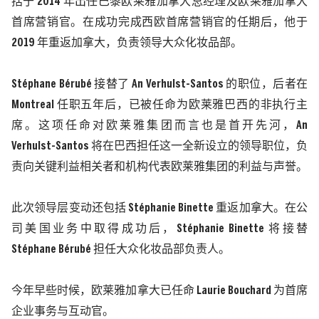
括于
2014
年出任
巴黎欧莱雅加拿大
总经理及
欧莱雅加拿大
首席营销官。在成功完成西欧首席营销官的任期后，他于
2019
年重返加拿大，负责领导大众化妆品部。
Stéphane Bérubé
接替了
An Verhulst-Santos
的职位，后者在
Montreal
任职五年后，已被任命为
欧莱雅巴西
的非执行主
席。这项任命对
欧莱雅集团
而言也是首开先河，
An
Verhulst-Santos
将在巴西担任这一全新设立的领导职位，负
责向关键利益相关者和机构代表
欧莱雅集团
的利益与声誉。
此次领导层变动还包括
Stéphanie Binette
重返加拿大。在公
司美国业务中取得成功后，
Stéphanie Binette
将接替
Stéphane Bérubé
担任大众化妆品部负责人。
今年早些时候，
欧莱雅加拿大
已任命
Laurie Bouchard
为首席
企业事务与互动官。