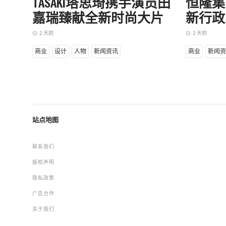
TASAKI塔思琦携手演员田
恒隆集
嘉瑞臻献全新时尚大片
新行政
2 天前
2 天前
access_time
access_time
商业
设计
人物
新闻资讯
商业
新闻资
站点地图
联系我们
版权声明
隐私政策
广告合作
关于我们