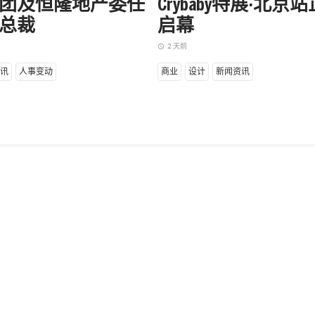
团及恒隆地产委任
Crybaby特展·北京
总裁
启幕
2 天前
access_time
讯
人事变动
商业
设计
新闻资讯