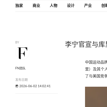
独家
商业
人物
设计
产业
创
BY
李宁官宣与库
中国运动品
FN团队
里）
及其个
了与美国竞
发布日期
2026-06-02 14:02:41
today