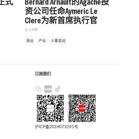
站正式
Bernard Arnault的Agache投
被中
资公司任命Aymeric Le
户外品
Clere为新首席执行官
增长
2 天前
2 天前
access_time
access_time
商业
产业
人事变动
商业
产
订阅我们
沪ICP备2024073241号