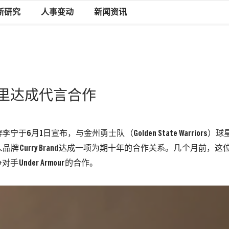
新研究
人事变动
新闻资讯
里达成代言合作
牌
李宁
于
6
月
1
日
宣布，与金州勇士队（
Golden State Warriors
）球
人品牌
Curry Brand
达成一项为期十年的合作关系。几个月前，这
争对手
Under Armour
的合作。