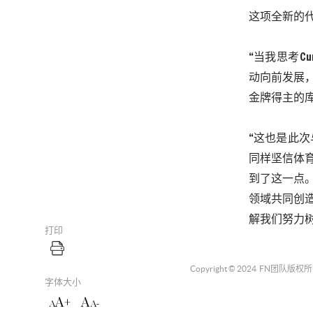
这项全新的
“当我思考
Cu
动向前发展
金牌得主的
“这也是此次
同样坚信体
到了这一点
领域共同创
解我们努力
打印
Copyright © 2024
FN团队
版权所
字体大小
A+
A
A
A-