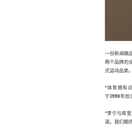
一份新闻稿
两个品牌的
式运动品类
“体育拥有
于
1990
年创
“
李宁
与
库里
诺。我们期