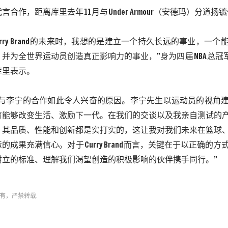
代言合作，距离
库里
去年
11
月与
Under Armour
（
安德玛）
分道扬镳
rry Brand
的未来时，我想的是建立一个持久长远的事业，一个
，并为全世界运动员创造真正影响力的事业，”身为四届
NBA
总冠
库里
表示。
与
李宁
的合作如此令人兴奋的原因。
李宁
先生以运动员的视角
育能够改变生活、激励下一代。在我们的交谈以及我亲自测试的
。其品质、性能和创新都是实打实的，这让我对我们未来在篮球
造的成果充满信心。对于
Curry Brand
而言，关键在于以正确的方
树立的标准、理解我们渴望创造的积极影响的伙伴携手同行。”
有，严禁转载.