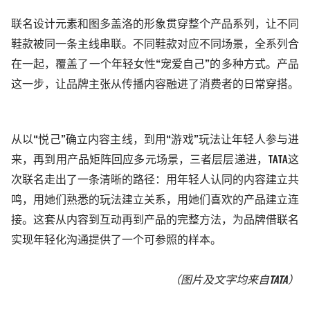
联名设计元素和图多盖洛的形象贯穿整个产品系列，让不同
鞋款被同一条主线串联。不同鞋款对应不同场景，全系列合
在一起，覆盖了一个年轻女性
“宠爱自己”的多种方式。产品
这一步，让品牌主张从传播内容
融进
了消费者的日常穿搭。
从以
“悦己”确立内容主线，到用
“
游戏
”
玩法让年轻人参与进
来，再到用产品矩阵回应多元场景，三者层层递进，
TATA这
次联名走出了一条清晰的路径：用年轻人认同的内容建立共
鸣，用
她们
熟悉的玩法建立关系，用
她们喜欢
的产品建立连
接。这套从内容到互动再到产品的完整方法，为品牌借联名
实现年轻化沟通提供了一个可参照的样本。
（图片及文字均来自TATA
）