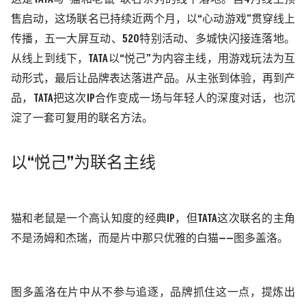
售启动，这场联名已持续近两个月，
以
“心动游戏”贯穿线上
传播，五一大屏互动、520特别活动、多城快闪接连落地。
从线上到线下，TATA
以
“
悦己
”
为内容主线
，
用
游戏玩法
为
互
动形式，最后让品牌表达落进产品。从
主张
到体验，再到产
品，
TATA
把这
次
IP合作变成一场与年轻人的
深度
对话，也沉
淀了一套可复用的联名方法。
以
“悦己”
为联名主线
猫和老鼠是一个高认知度的经典
IP，但TATA这次联名的主角
不是汤姆和杰瑞，而是片中那只优雅的白猫——图多盖洛。
图多盖洛在片中从不参与追逐，品牌抓住这一点，提炼出