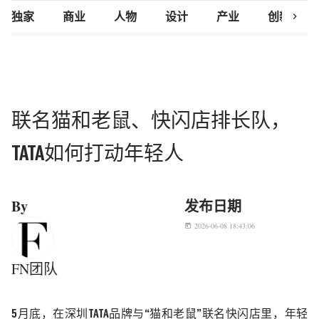
chevron_right
独家
商业
人物
设计
产业
创新研究
联名猫和老鼠、快闪店排长队，
TATA如何打动年轻人
By
发布日期
2026-06-08 18:43:06
today
FN团队
5月底，在深圳TATA
品牌与
“
猫和老鼠
”
联名快闪店里，年轻