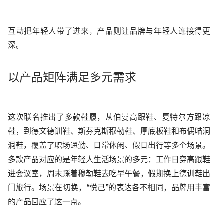
互动把年轻人带了进来，产品则让
品牌与年轻人
连接得更
深。
以
产品
矩阵满足多元需求
这次联名推出了
多款鞋履，
从伯曼高跟鞋、夏特尔方跟凉
鞋，到德文德训鞋、斯芬克斯穆勒鞋、厚底板鞋和布偶喵洞
洞鞋，覆盖了职场通勤、日常休闲、假日出行等多
个
场景。
多款
产品对应的是年轻人生活场景的多元：工作日穿高跟鞋
进会议室，周末踩着穆勒鞋去吃早午餐，假期换上德训鞋出
门旅行。
场景在切换
，
“悦己”的表达各不相同，品牌用丰富
的产品回应了这一点。