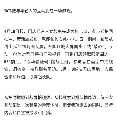
TATA把与年轻人的互动变成一场游戏。
4月10日起，门店代言人立牌率先成为打卡点，
参与者
拍同
框照、带话题发布，就能领到心意小卡。五一期间，互动从
线上延伸到商圈大屏
，
全国
12城大屏同步上线“敲心门”互
动，粉丝对着屏幕拍同款视频，再到门店领取限定周边。
520前后，“心动验证码”挑战上线，
参与者
在画面中找线
索、晒答案，抽取联名周边。
5月，9城快闪店落地，人偶
合影和周边抽取排起长队。
从拍同框照到敲屏拍视频，从找线索到排队抽周边，每一次
互动都是一次轻量的游戏体验。
消费者
玩进去的同时，品牌
内容也自然被接收和传播。