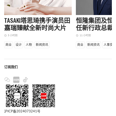
TASAKI塔思琦携手演员田
恒隆集团及恒
嘉瑞臻献全新时尚大片
任新行政总裁
5 小时前
11 小时前
access_time
access_time
商业
设计
人物
新闻资讯
商业
新闻资讯
人事变
订阅我们
沪ICP备2024073241号