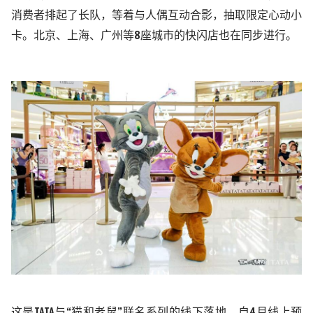
消费者排起了长队，等着与人偶互动合影，抽取限定心动小
卡。北京、上海、
广
州等
8座城市的快闪店也在同步进行。
这是
TATA与
“
猫和老鼠
”
联名系列的线下落地。自
4月线上预