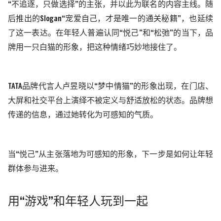
“不追逐，只做选择”的主张，并以此为联名的
内容
主线。随
后推出的
Slogan“宠爱自己，才是唯一的通关秘籍”，也延续
了这一表达。在年轻人普遍认同
“
悦己
”
和
“
松弛
”
的当下，品
牌用一只白猫的形象，把这种情绪
巧妙
地接住了。
TATA
品牌
代言人卢昱晓以
“梦中情猫”的形象出现，在门店、
大屏和社交平台上演绎不被定义
与舒适放松的状态
。品牌想
传递的信息，通过她转化为可感知的气质。
当
“
悦己
”
从
主张
落地为可感知的形象，下一步是如何让年轻
群体
参与进来
。
用
“游戏”
和年轻人玩到一起