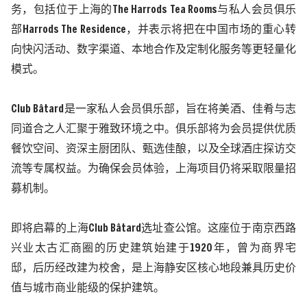
务，包括位于上海的
The Harrods Tea Rooms
与私人会员俱乐
部
Harrods The Residence
，并表示将把在中国市场的重心转
向快闪活动、数字渠道、本地合作及定制化服务等更轻量化
模式。
Club Bâtard
是一家私人会员俱乐部，旨在将美酒、佳肴与志
同道合之人汇聚于雅致环境之中。俱乐部将为会员提供优质
餐饮空间、资深主厨团队、甄选佳酿，以及全球酒庄探访交
流等专属权益。为确保会员体验，上海项目仍将采取限量招
募机制。
即将启幕的上海
Club Bâtard
选址查公馆。这座位于南京西路
兴业太古汇商圈的历史建筑始建于
1920
年，曾为商界宅
邸，后历经改建为校舍，是上海静安区核心地段兼具历史价
值与城市商业能级的保护建筑。