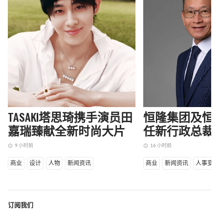
TASAKI塔思琦携手演员田
恒隆集团及恒
嘉瑞臻献全新时尚大片
任新行政总裁
9 小时前
16 小时前
access_time
access_time
商业
设计
人物
新闻资讯
商业
新闻资讯
人事变
订阅我们