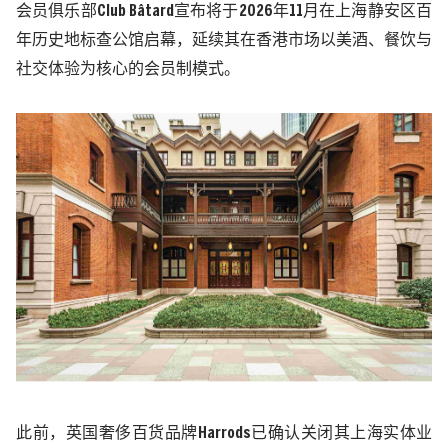
会员俱乐部
Club Bâtard
宣布将于
2026
年
11
月在上海静安区百
年历史地标查公馆启幕，延续其在香港市场以美酒、餐饮与
社交体验为核心的会员制模式。
此前，英国奢侈百货品牌
Harrods
已确认关闭其上海实体业