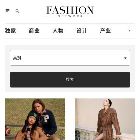
notes
search
chevron_right
独家
商业
人物
设计
产业
创新
类别
搜索