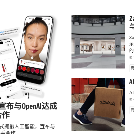
Z
Z
示
的
today
A
A
today
éal宣布与OpenAI达成
合作
al正式拥抱人工智能，宣布与
I携手合作。