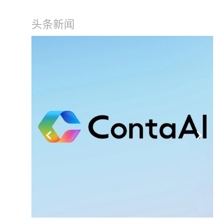
头条新闻
keyboard_arrow_left
keyboard_arrow_right