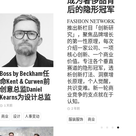
精华只有一家
成为奢侈品背
能活下去
后的隐形冠军
FASHION NETWORK
FASHION NETWORK
推出新栏目「创新研
推出新栏目「创新研
究」，聚焦品牌增长
究」，聚焦品牌增长
的第一性原理，每次
的第一性原理，每次
介绍一家公司、一项
介绍一家公司、一项
核心创新、一个商业
核心创新、一个商业
价值。专注各个垂直
价值。专注各个垂直
赛道的隐形冠军，透
赛道的隐形冠军，透
析创新打法、洞察增
析创新打法、洞察增
Boss by Beckham任
长原理，个人觉醒，
长原理，个人觉醒，
命Kent & Curwen前
共识变难。新一轮商
共识变难。新一轮商
创意总监Daniel
业竞争的支点就在于
业竞争的支点就在于
Kearns为设计总监
认知。
认知。
1 天前
ccess_time
2 年前
2 年前
access_time
access_time
商业
设计
人事变动
服装服饰
商业
服装服饰
商业
fiber_manual_record
fiber_manual_record
fiber_manual_record
fiber_manual_record