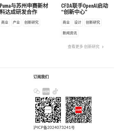
Puma与苏州申赛新材
CFDA联手OpenAI启动
料达成研发合作
“创新中心”
商业
产业
创新研究
商业
设计
创新研究
新闻资讯
查看更多 创新研究
keyboard_arrow_right
订阅我们
沪ICP备2024073241号