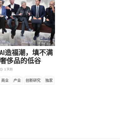
ncyTech：这家VivaTech闪亮登场
中国AIGC公司，已成为奢侈品
后的隐形冠军
SHION NETWORK推出新栏目「创新研究」，
焦品牌增长的第一性原理，每次介绍一家公
、一项核心创新、一个商业价值。专注各个垂
AI造福潮，填不满
赛道的隐形冠军，透析创新打法、洞察增长原
奢侈品的低谷
，个人觉醒，共识变难。新一轮商业竞争的支
就在于认知。
1 天前
ccess_time
年前
商业
产业
创新研究
独家
研究
独家