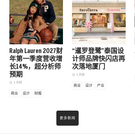
BAYESTONE：这家科技公司用算法
Fa
说明，为什么国货护肤精华只有
的
一家能活下去
背
FASHION NETWORK推出新栏目「创新研究」，
FA
聚焦品牌增长的第一性原理，每次介绍一家公
聚
司、一项核心创新、一个商业价值。专注各个垂
司
Ralph Lauren 2027财
“暹罗登鹭”泰国设
直赛道的隐形冠军，透析创新打法、洞察增长原
直
年第一季度营收增
计师品牌快闪店再
理，个人觉醒，共识变难。新一轮商业竞争的支
理
长14%，超分析师
次落地厦门
点就在于认知。
点
a
预期
1 天前
access_time
2 年前
2 
access_time
access_time
1 天前
access_time
商业
设计
产业
商业
产业
创新研究
独家
创新
商业
设计
财报
更多新闻