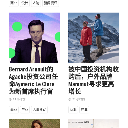
火，AI正快速接管当
FASHION NETWORK
商业
设计
人物
新闻资讯
下的中国经济叙事。
推出新栏目「创新研
AI如何改变品牌的传
究,聚焦品牌增长的第
播影响力？本期FN中
一性原理，每次介绍
国[创新研究」聚焦AI
一家公司、一项核心
驱动的科技公司
创新、一个商业价
TBAYESTONE贝事音
值。专注各个垂直赛
准」，基于独家算法
道的隐形冠军，透析
发明“品类心智认知模
创新打法、洞察增长
型CHIPS-X”与创始人
原理，个人觉醒，共
王凡展开对话。探讨
识变难。新一轮商业
人与AI正在发生消费
Bernard Arnault的
被中国投资机构收
竞争的支点就在于认
决策的话语权转移。
Agache投资公司任
购后，户外品牌
知。
1 年前
access_time
命Aymeric Le Clere
Mammut寻求更高
2 年前
access_time
为新首席执行官
增长
服装服饰
商业
服装服饰
商业
21 小时前
21 小时前
access_time
access_time
a
商业
产业
人事变动
商业
产业