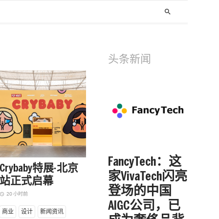
search
头条新闻
keyboard_arrow_left
BAYESTONE：这
FancyTech：这
Crybaby特展·北京
家科技公司用
家VivaTech闪亮
站正式启幕
算法说明，为
登场的中国
20 小时前
ccess_time
什么国货护肤
AIGC公司，已
商业
设计
新闻资讯