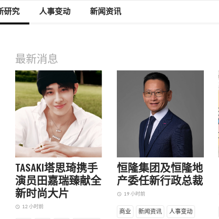
新研究
人事变动
新闻资讯
最新消息
BAYESTONE：品
ContaAI：品牌
TASAKI塔思琦携手
恒隆集团及恒隆地
牌与DeepSeek
营销变天了，
演员田嘉瑞臻献全
产委任新行政总裁
的破壁人
KOS的逻辑与
新时尚大片
19 小时前
access_time
a
实战打法
随着DEEPSEEK爆
12 小时前
access_time
商业
新闻资讯
人事变动