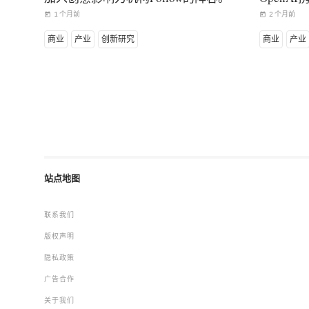
1 个月前
2 个月前
today
today
商业
产业
创新研究
商业
产业
站点地图
联系我们
版权声明
隐私政策
广告合作
关于我们