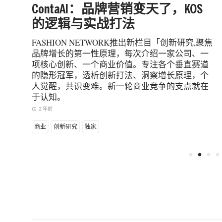
的破
ContaAI：品牌营销变天了，KOS
的逻辑与实战打法
中国
FASHION NETWORK推出新栏目「创新研究,聚焦
本期
品牌增长的第一性原理，每次介绍一家公司、一
项核心创新、一个商业价值。专注各个垂直赛道
明“品
的隐形冠军，透析创新打法、洞察增长原理，个
对
人觉醒，共识变难。新一轮商业竞争的支点就在
转
于认知。
2 年前
access_time
商业
创新研究
独家
fiber_manual_record
fiber_manual_record
fiber_manual_record
fiber_manual_record