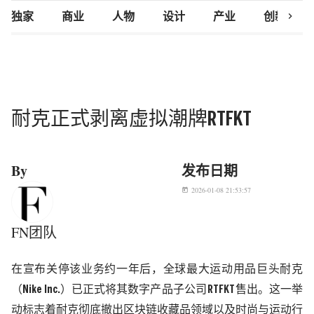
chevron_right
独家
商业
人物
设计
产业
创新研究
耐克正式剥离虚拟潮牌RTFKT
By
发布日期
2026-01-08 21:53:57
today
FN团队
在宣布关停该业务约一年后，全球最大运动用品巨头耐克
（
Nike Inc.
）已正式将其数字产品子公司
RTFKT
售出。这一举
动标志着耐克彻底撤出区块链收藏品领域
以及时尚与运动行