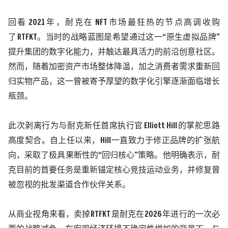
回看
2021
年，耐克在
NFT
市场最狂热的节点高调收购
了
RTFKT
。当时的战略蓝图是希望通过这一
“
原生虚拟品牌
”
提升集团的数字化能力，并触达最具活力的前沿创意社区。
然而，随着加密资产市场整体降温，加之消费者需求重新回
归实物产品，这一曾被寄予厚望的数字化引擎逐渐面临增长
瓶颈。
此次剥离行为与耐克新任首席执行官
Elliott Hill
的掌舵思路
高度契合。自上任以来，
Hill
一直致力于修正品牌的扩张航
向，采取了极具果断性的
“
回归核心
”
策略。他明确表示，耐
克目前的首要任务是重新锚定核心竞技运动业务，并修复曾
被忽视的批发渠道合作伙伴关系。
从商业视角来看，卖掉
RTFKT
是耐克在
2026
年进行的一次必