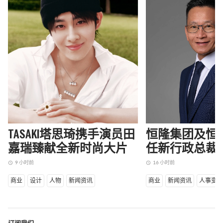
TASAKI塔思琦携手演员田
恒隆集团及恒
嘉瑞臻献全新时尚大片
任新行政总裁
9 小时前
16 小时前
access_time
access_time
商业
设计
人物
新闻资讯
商业
新闻资讯
人事变