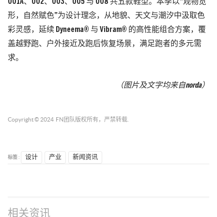
001A、002、
003、005 与 008 共五款鞋型。本季以“观物览
形，自然赋色”为设计理念，
从地貌、天文与潮汐中汲取色
彩灵感，延续 Dyneema® 与 Vibram® 的高性
能组合方案，覆
盖越野跑、户外接近及跑后恢复场景，满足跑者的多元需
求。
（图片及文字均来自
norda
）
Copyright © 2024
FN团队
版权所有，严禁转载.
标签 :
设计
产业
新闻资讯
相关资讯