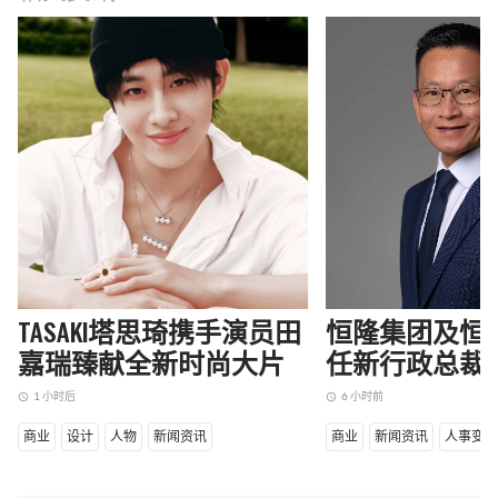
TASAKI塔思琦携手演员田
恒隆集团及恒
嘉瑞臻献全新时尚大片
任新行政总裁
1 小时后
6 小时前
access_time
access_time
商业
设计
人物
新闻资讯
商业
新闻资讯
人事变