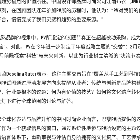
的趋势锚点的价值所在。
中国设计师品牌时尚公司江南布衣（JNB
刻，在回顾团队连年参加PV展的历程时，他认为：“PV对我们
平台，慢慢变成了我们灵感和趋势的重要来源。”
类成熟品牌的视角中，PV所设定的议题节奏正在超越被动采购，成
脑”。对此，
PV在今年进一步制定了年度战略主题的“交替”：
2月
月前瞻探索“科技”与未来创新，以此为行业树立清晰的“决策节奏
监Desolina Suter表示，这种主题交替旨在“覆盖从手工艺到
黎PV试图通过厘清发展方向来提醒从业者：传统与创新是品牌构
里，行业最根本的议题：何为有价值的技艺？如何将文化遗产转化
光灯下进行全球范围的讨论与解答。
全球化表达与品牌升维的中国时尚企业而言，巴黎PV所提供的这
了作为一个获取信息的窗口，通过系统性地参与PV所设定的主题
的语言体系下，重新审视与评估自身所拥有的文化资产、工艺传