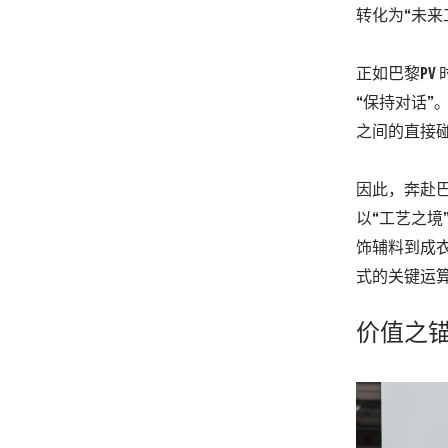
转化为“未来
正如巴黎PV 
“保持对话”
之间的直接
因此，奔赴
以“工艺之境
饰辅料到成
式的关键运
价值之