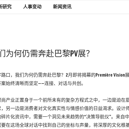
新研究
人事变动
新闻资讯
们为何仍需奔赴巴黎PV展？
口，我们为何仍需奔赴巴黎？2月即将揭幕的Première Vision
答案始终清晰而坚定——连接、对话与共创。
时尚产业正置身于一个前所未有的复杂方程式之中，一边是迫在
求，另一边是消费者对文化真实性与情感价值的日益渴求。设计
的碎片化资讯中，需要一个洞见未来趋势的“决策导航仪”。来自
需要在这场全球对话中找到自己的坐标与声量，将深厚的文化根