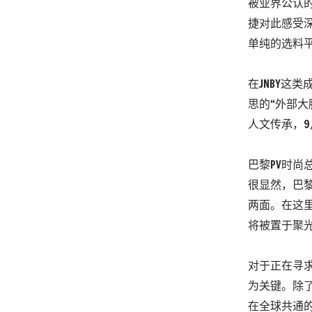
被业界公认
捷对此感受深
单纯的选料
在JNBY这
思的“外部大
人文传承，9
巴黎PV时尚总
很显然，巴
两面。在这
将被置于聚
对于正在寻求
为关键。除
在全球共通