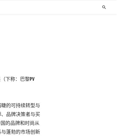
search
展
（下称：巴黎PV
眉睫的可持续转型与
师、品牌决策者与买
中国的品牌和时尚从
基与蓬勃的市场创新