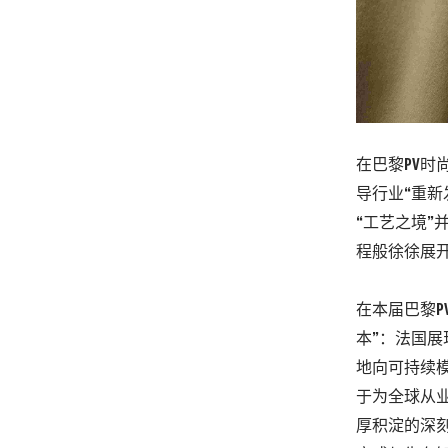
在巴黎PV时尚
导行业“重
“工艺之境
程般徐徐展
在本届
巴黎P
本”：
法国展
地向可持续
于为全球从
厚积淀的深