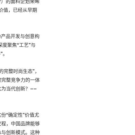
Y）的面料企划荣晞
的价值，已经从早期
为产品开发与创意构
深度聚焦“工艺”与
”。
科技的完整时尚生态”，
建完整竞争力的一体
为当代创新？——
份“确定性”价值尤
议程，中国品牌能够
承与创新模式。这种