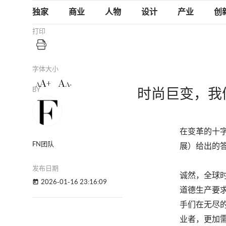
独家
商业
人物
设计
产业
创
打印
字体大小
A+
A
A
A-
BY
时尚巨变，我
在变革的十字路
FN团队
展）
给出的
发布日期
诚然，全球
2026-01-16 23:16:09
today
道德生产要
手们在无尽
业者，更加