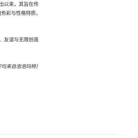
出以来，
其旨在传
魂色彩与性格特
质，
、
友
谊与无限创造
字均来自泡泡玛特
）