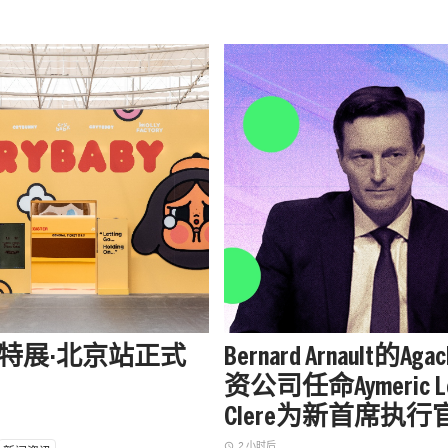
aby特展·北京站正式
Bernard Arnault的Aga
资公司任命Aymeric L
Clere为新首席执行
2 小时后
access_time