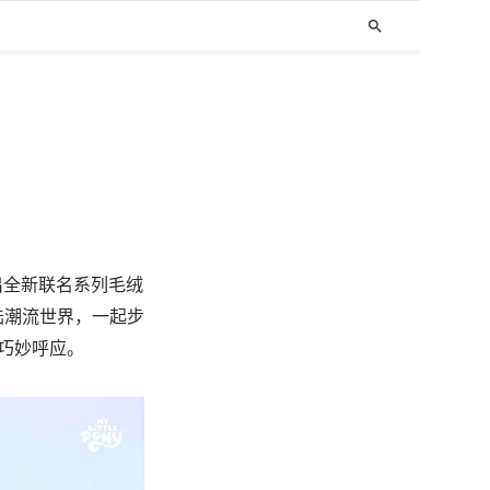
search
出全
新联名系列毛绒
陆潮流世界，
一起步
巧妙呼应。