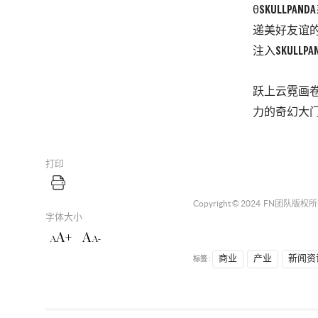
θ
SKULLPANDA
递美好
友谊
注入
SKULLPA
跃上云霓画
力的奇幻大
打印
Copyright © 2024
FN团队
版权所
字体大小
A+
A
A
A-
标签 :
商业
产业
新闻资