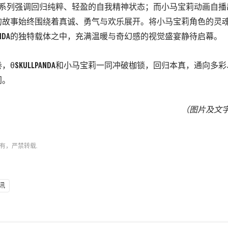
系列
强调回归纯粹、
轻盈的自我精神状态；
而小马宝莉动画自播
的故事始终围绕着真诚、
勇气与欢乐展开。
将小马宝莉角色的灵
NDA
的独特载体之中，
充满温暖与奇幻感的视觉盛宴静待启幕。
卷，
θ
SKULLPANDA
和小马宝莉一同冲破枷锁，
回归本真，
通向多彩
门。
（图片及文
有，严禁转载.
讯