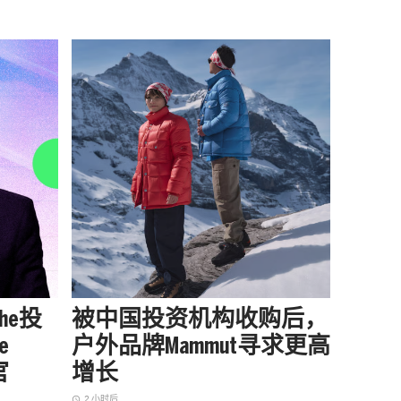
che投
被中国投资机构收购后，
Boss 
e
户外品牌Mammut寻求更高
Curw
官
增长
Kea
2 小时后
1 小时后
access_time
access_time