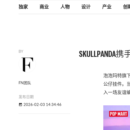
独家
商业
人物
设计
产业
创
BY
SKULLPAN
泡泡玛特旗
FN团队
公仔挂件。
入一场友谊
发布日期
2026-02-03 14:34:46
today