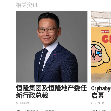
相关资讯
恒隆集团及恒隆地产委任
Cryb
新行政总裁
启幕
4 小时后
3 小时后
access_time
access_time