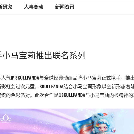
新研究
人事变动
新闻资讯
DA携手小马宝莉推出联名系列
下人气
I
P SKULLPANDA
与全球经典动画品牌小马宝莉正式携手，
推
当彩虹划过次元壁，
SKULLPANDA
结合小马宝莉形象以
全新形态着
编织的色彩派对。
此次合作是
θ
SKULLPANDA
与小马宝莉内核精神的