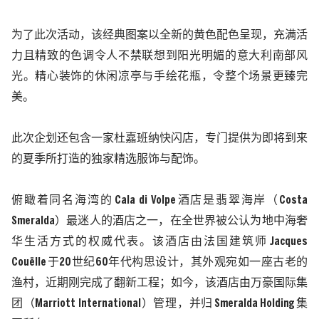
为了此次活动，该经典图案以全新的黄色配色呈现，充满活
力且精致的色调令人不禁联想到阳光明媚的意大利南部风
光。精心装饰的休闲凉亭与手绘花瓶，令整个场景更臻完
美。
此次企划还包含一家杜嘉班纳快闪店，专门提供为即将到来
的夏季所打造的独家精选服饰与配饰。
俯瞰着同名海湾的
Cala di Volpe
酒店是翡翠海岸（
Costa
Smeralda
）最迷人的酒店之一，在全世界被公认为地中海奢
华生活方式的权威代表。该酒店由法国建筑师
Jacques
Couëlle
于
20
世纪
60
年代构思设计，其外观宛如一座古老的
渔村，近期刚完成了翻新工程；如今，该酒店由万豪国际集
团（
Marriott International
）管理，并归
Smeralda Holding
集