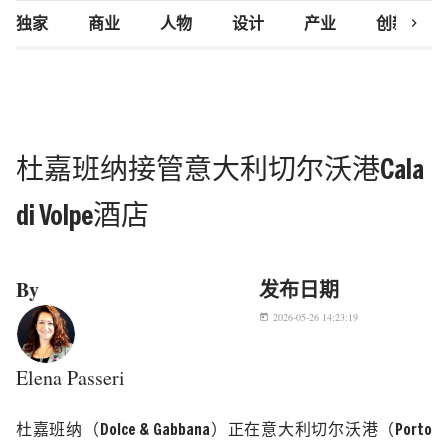
chevron_right
独家
商业
人物
设计
产业
创新研究
杜嘉班纳接管意大利切尔沃港Cala
di Volpe酒店
By
发布日期
2026-05-26 14:23:19
today
Elena Passeri
杜嘉班纳（
Dolce & Gabbana
）正在意大利切尔沃港（
Porto