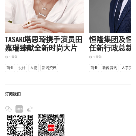
TASAKI塔思琦携手演员田
恒隆集团及恒
嘉瑞臻献全新时尚大片
任新行政总裁
1 天前
1 天前
access_time
access_time
商业
设计
人物
新闻资讯
商业
新闻资讯
人事变
订阅我们