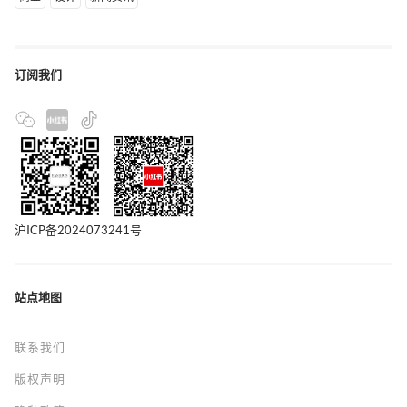
订阅我们
沪ICP备2024073241号
站点地图
联系我们
版权声明