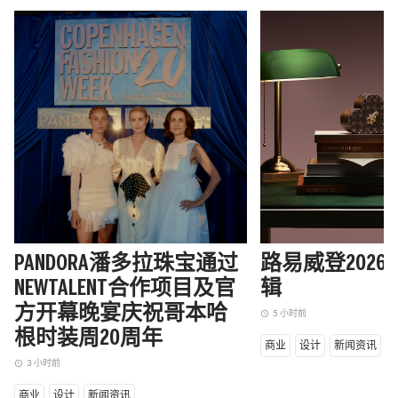
PANDORA潘多拉珠宝通过
路易威登202
NEWTALENT合作项目及官
辑
方开幕晚宴庆祝哥本哈
5 小时前
access_time
根时装周20周年
商业
设计
新闻资讯
3 小时前
access_time
商业
设计
新闻资讯