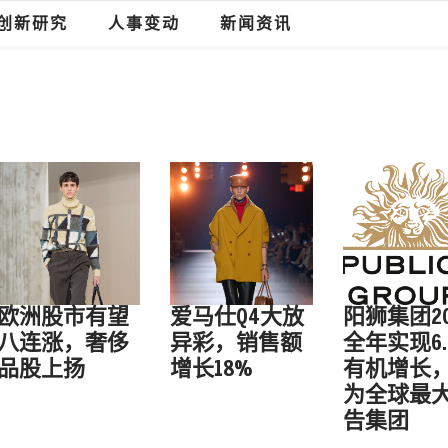
创新研究
人事变动
新闻资讯
欧洲股市有望
爱马仕Q4大放
阳狮集团20
八连涨，奢侈
异彩，销售额
全年实现6.
品股上扬
增长18%
有机增长
为全球最
告集团