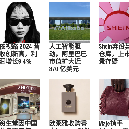
依视路 2024 营
人工智能驱
Shein弃设
收创新高，利
动，阿里巴巴
仓库，上
润增长9.4%
市值扩大近
景存疑
870 亿美元
资生堂因中国
欧莱雅收购香
Maje携手