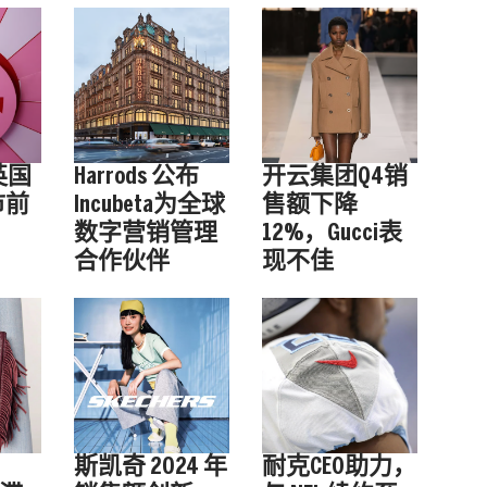
英国
Harrods 公布
开云集团Q4销
市前
Incubeta为全球
售额下降
数字营销管理
12%，Gucci表
合作伙伴
现不佳
斯凯奇 2024 年
耐克CEO助力，