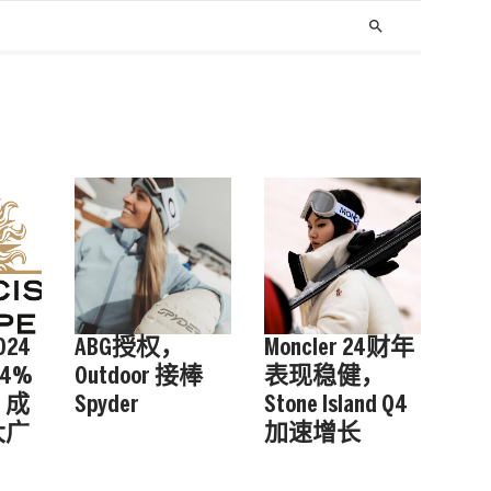
search
24
ABG授权，
Moncler 24财年
4%
Outdoor 接棒
表现稳健，
，成
Spyder
Stone Island Q4
大广
加速增长