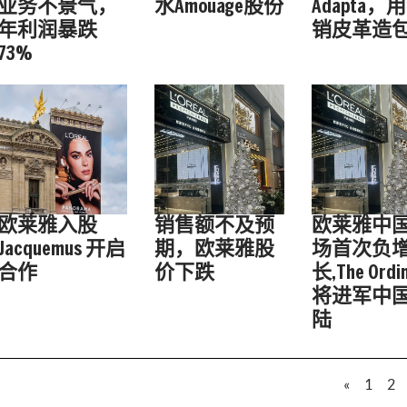
业务不景气，
水Amouage股份
Adapta，
年利润暴跌
销皮革造
73%
欧莱雅入股
销售额不及预
欧莱雅中
Jacquemus 开启
期，欧莱雅股
场首次负
合作
价下跌
长,The Ordi
将进军中
陆
«
1
2