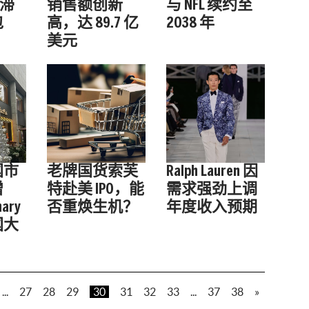
用滞
销售额创新
与 NFL 续约至
包
高，达 89.7 亿
2038 年
美元
国市
老牌国货索芙
Ralph Lauren 因
增
特赴美 IPO，能
需求强劲上调
nary
否重焕生机？
年度收入预期
国大
...
27
28
29
30
31
32
33
...
37
38
»