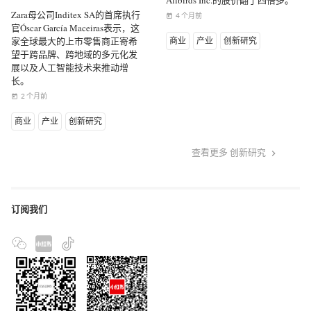
Allbirds Inc.的股价翻了四倍多。
Zara母公司Inditex SA的首席执行
4 个月前
today
官Óscar García Maceiras表示，这
家全球最大的上市零售商正寄希
商业
产业
创新研究
望于跨品牌、跨地域的多元化发
展以及人工智能技术来推动增
长。
2 个月前
today
商业
产业
创新研究
查看更多 创新研究
keyboard_arrow_right
订阅我们