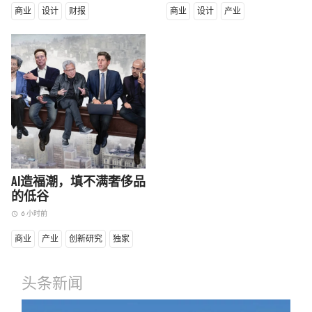
商业
设计
财报
商业
设计
产业
AI造福潮，填不满奢侈品
的低谷
6 小时前
access_time
商业
产业
创新研究
独家
头条新闻