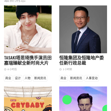
最新消息
TASAKI塔思琦携手演员田
恒隆集团及恒隆地产委
嘉瑞臻献全新时尚大片
任新行政总裁
6 小时后
1 小时前
access_time
access_time
商业
设计
人物
新闻资讯
商业
新闻资讯
人事变动