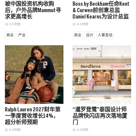
被中国投资机构收购
Boss by Beckham任命Kent
后，户外品牌Mammut寻
& Curwen前创意总监
求更高增长
Daniel Kearns为设计总监
3 小时前
4 小时前
access_time
access_time
商业
产业
商业
设计
人事变动
Ralph Lauren 2027财年第
“暹罗登鹭”泰国设计师
一季度营收增长14%，
品牌快闪店再次落地厦
超分析师预期
门
4 小时前
4 小时前
access_time
access_time