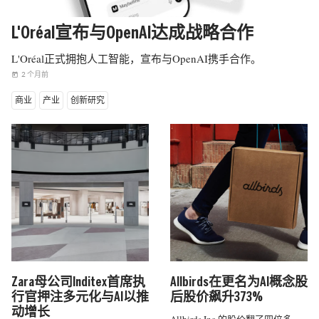
L'Oréal宣布与OpenAI达成战略合作
L'Oréal正式拥抱人工智能，宣布与OpenAI携手合作。
2 个月前
today
商业
产业
创新研究
Zara母公司Inditex首席执
Allbirds在更名为AI概念股
行官押注多元化与AI以推
后股价飙升373%
动增长