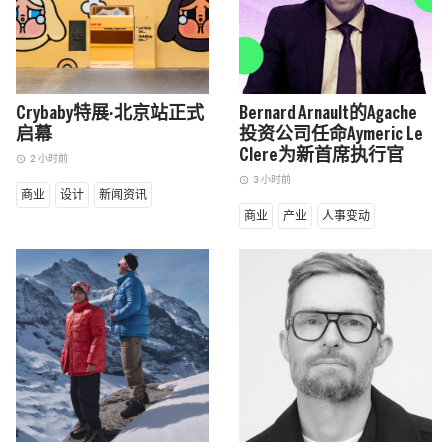
Crybaby特展·北京站正式
Bernard Arnault的Agache
启幕
投资公司任命Aymeric Le
Clere为新首席执行官
2 小时前
access_time
3 小时前
access_time
商业
设计
新闻资讯
商业
产业
人事变动