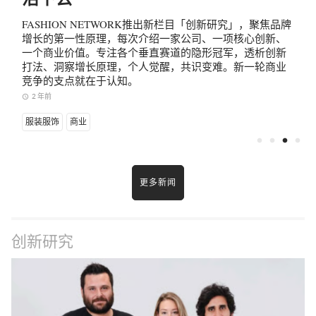
长
FASHION NETWORK推出新栏目「创新研究」，聚焦品牌
增长的第一性原理，每次介绍一家公司、一项核心创新、
一个商业价值。专注各个垂直赛道的隐形冠军，透析创新
打法、洞察增长原理，个人觉醒，共识变难。新一轮商业
竞争的支点就在于认知。
2 年前
access_time
a
服装服饰
商业
fiber_manual_record
fiber_manual_record
fiber_manual_record
fiber_manual_record
更多新闻
创新研究