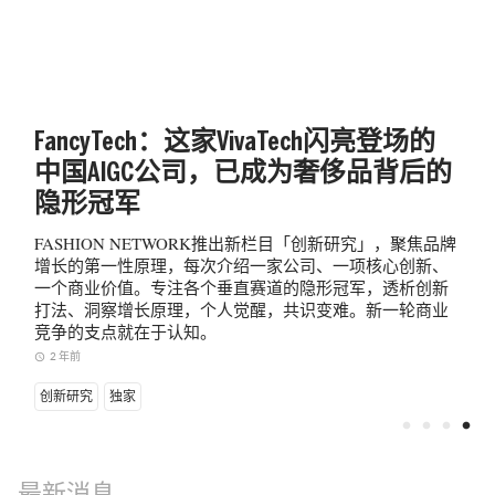
FancyTech：这家VivaTech闪亮登场的
中国AIGC公司，已成为奢侈品背后的
隐形冠军
FASHION NETWORK推出新栏目「创新研究」，聚焦品牌
增长的第一性原理，每次介绍一家公司、一项核心创新、
一个商业价值。专注各个垂直赛道的隐形冠军，透析创新
打法、洞察增长原理，个人觉醒，共识变难。新一轮商业
竞争的支点就在于认知。
2 年前
access_time
创新研究
独家
fiber_manual_record
fiber_manual_record
fiber_manual_record
fiber_manual_record