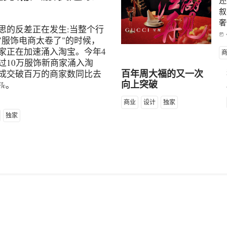
还
叙
奢
思的反差正在发生:当整个行
today
"服饰电商太卷了"的时候，
家正在加速涌入淘宝。今年4
过10万服饰新商家涌入淘
成交破百万的商家数同比去
百年周大福的又一次
%。
向上突破
商业
设计
独家
独家