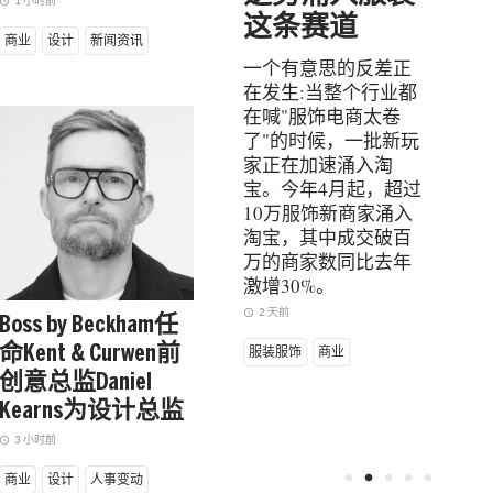
1 小时前
ccess_time
这条赛道
下
今年，奢侈品行业最
商业
设计
新闻资讯
常被问到的一个问题
一个有意思的反差正
当中
是:那些靠人工智能暴
在发生:当整个行业都
散"
富的新贵们,能不能像
在喊"服饰电商太卷
从"
20年前的科技新贵、
了"的时候，一批新玩
而皮
10年前的加密货币新
家正在加速涌入淘
术学
贵那样,成为奢侈品消
宝。今年4月起，超过
M+
费的下一代主力?
10万服饰新商家涌入
馆社
5 小时前
淘宝，其中成交破百
美术
access_time
万的商家数同比去年
位深
服装服饰
商业
激增30%。
的美
城市
2 天前
access_time
Boss by Beckham任
处，
命Kent & Curwen前
服装服饰
商业
着中
化真
创意总监Daniel
Kearns为设计总监
3 
access_time
3 小时前
ccess_time
服装
fiber_manual_record
fiber_manual_record
fiber_manual_record
fiber_manual_record
fiber_manual_record
商业
设计
人事变动