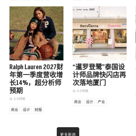
古驰、土味与短剧
百
当一个依靠传统、工艺与高价维持距离感的奢侈
当
品牌，主动拍出近似"土味爽剧"的七夕广告，它
借
究竟是在向流量低头，还是在把流量本身变成创
成
意素材?从AI图像、豪门狗血到短剧叙事，
伸
Ralph Lauren 2027财
“暹罗登鹭”泰国设
DEMNA接手后的古驰，正用最不"高级"的表象，
言
争夺奢侈品牌最稀缺的资产注意力。
年第一季度营收增
计师品牌快闪店再
4 
access_time
长14%，超分析师
次落地厦门
4 天前
access_time
a
商业
预期
3 小时前
access_time
商业
设计
独家
3 小时前
access_time
商业
设计
产业
商业
设计
财报
更多新闻