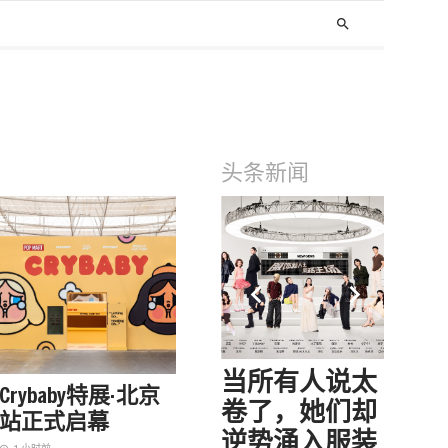
search
头条新闻
keyboard_arrow_left
keyboard_arrow_right
AI造福潮，填
当所有人说太
皮
Crybaby特展·北京
不满奢侈品的
卷了，她们却
到
站正式启幕
低谷
逆势涌入服装
当