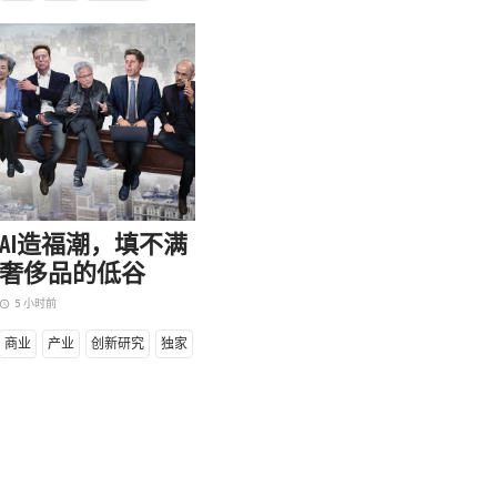
年周大福的又一次向上突破
国际高珠品牌不断加码中国，周大福也试图凭
近百年的宝石资源、工艺积淀与品牌信誉，完
一次向上的突破。高级珠宝并非简单的品类延
，而是其重新定义品牌价值、建立东方高珠语
AI造福潮，填不满
的一次关键尝试。
奢侈品的低谷
天前
5 小时前
ccess_time
设计
独家
商业
产业
创新研究
独家