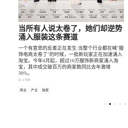
逆势
皮力：从展示到共生——中国当代
美术馆的下一站
喊"服
当中国当代艺术从"分散"走向"系统"，从"个案"走
涌入
向"机构，而皮力博士从中央美术学院讲台到香港
淘
M+奠基，再从香港大馆社区实验到深圳融美术馆
的零起飞。这位深耕国际艺术机构的美术馆实践
者，在城市与全球话语交汇处，一路走来，还原
着中国当代艺术机构化真实路径。
3 天前
access_time
设计
产业
人物
独家
fiber_manual_record
fiber_manual_record
fiber_manual_record
fiber_manual_record
fiber_manual_record