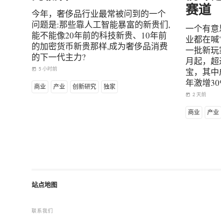
赛道
今年，奢侈品行业最常被问到的一个
问题是:那些靠人工智能暴富的新贵们,
一个有意
能不能像20年前的科技新贵、10年前
业都在喊
的加密货币新贵那样,成为奢侈品消费
一批新玩
的下一代主力?
月起，超
5 小时前
宝，其中
today
年激增30
商业
产业
创新研究
独家
2 天前
today
商业
产业
站点地图
联系我们