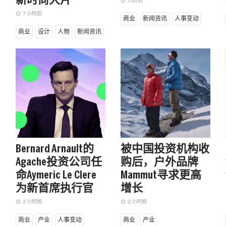
新时尚大片
几秒后
access_time
a
7 小时后
access_time
商业
新闻资讯
人事变动
商业
设计
人物
新闻资讯
Bernard Arnault的
被中国投资机构收
Agache投资公司任
购后，户外品牌
命Aymeric Le Clere
Mammut寻求更高
为新首席执行官
增长
2 小时前
2 小时前
access_time
access_time
a
商业
产业
人事变动
商业
产业