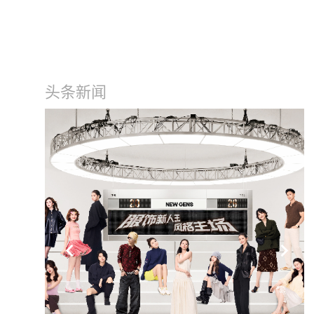
头条新闻
keyboard_arrow_left
keyboard_arrow_right