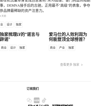
是在把流量本身变成创意素材?从AI图像、豪门狗血到短剧
事，DEMNA接手后的古驰，正用最不"高级"的表象，争夺
侈品牌最稀缺的资产注意力。
4 天前
商业
设计
独家
独家梳理LV的“谣言与
爱马仕的人效利润为
辟谣”
何能登顶全球榜首？
商业
设计
独家
商业
产业
独家
查看更多 独家
keyboard_arrow_right
订阅我们