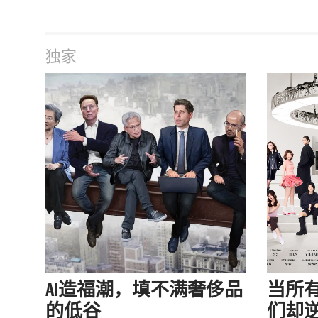
独家
AI造福潮，填不满奢侈品
当所
的低谷
们却