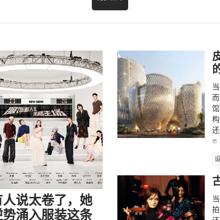
当
而
馆
构
还
today
当
有人说太卷了，她
拍
逆势涌入服装这条