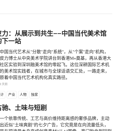
皮力：从展示到共生——中国当代美术馆
的下一站
中国当代艺术从"分散"走向"系统"，从"个案"走向"机构，
皮力博士从中央美术学院讲台到香港M+奠基，再从香港大
社区实验到深圳融美术馆的零起飞。这位深耕国际艺术机
的美术馆实践者，在城市与全球话语交汇处，一路走来，
原着中国当代艺术机构化真实路径。
3 天前
设计
产业
人物
独家
古驰、土味与短剧
一个依靠传统、工艺与高价维持距离感的奢侈品牌，主动
出近似"土味爽剧"的七夕广告，它究竟是在向流量低头，