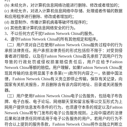
(b)
未经允许，对计算机信息网络功能进行删除、修改或者增加的；
(c)
未经允许，对进入计算机信息网络中存储、处理或者传输的数据
和应用程序进行删除、修改或者增加的；
(d)
故意制作、传播计算机病毒等破坏性程序的；
(e)
其他危害计算机信息网络安全的行为。
3
、不以任何方式干扰
Fashion Network China
的服务。
4
、遵守
Fashion Network China
的所有其他规定和程序。
（二）用户须对自己在使用
Fashion Network China
服务过程中的行为
承担法律责任。用户承担法律责任的形式包括但不限于：对受到侵
害者进行赔偿，以及在
Fashion Network China
首先承担了因用户行为
导致的行政处罚或侵权损害赔偿责任后，用户应给予
Fashion
Network China
等额的赔偿。用户理解，如果
Fashion Network China
发
现其传输的信息明显属于本条第
(
一
)
款所列内容之一，依据中国法
律，
Fashion Network China
有义务立即停止传输，保存有关记录，向
国家有关机关报告，并且删除含有该内容的地址、目录或关闭服务
器。
（三）用户使用
Fashion Network China
电子公告服务，包括电子布告
牌、电子白板、电子论坛、网络聊天室和留言板等以交互形式为上
网用户提供信息发布条件的行为，也须遵守本条的规定以及
Fashion
Network China
将专门发布的电子公告服务规则，上段中描述的法律
后果和法律责任同样适用于电子公告服务的用户。若用户的行为不
符合以上提到的服务条款，
Fashion Network China
将作出独立判断立