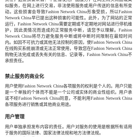
似服务，在网上进行交易，非法使用服务或用户传送的信息有所变
动。这些损害会导致
Fashion Network China
形象受损，所以
Fashion
Network China
早已提出这种损害的可能性。此外，为了网站的正常
运行，
Fashion Network China
需要定期或不定期地对网站进行停机维
护，因此类情况而造成的正常服务中断，请您予以理解。
Fashion
Network China
将尽力避免服务中断或将中断时间限制在最短时间
内。如因不可抗力或其他无法控制的原因，使
Fashion Network China
在线购买系统崩溃或无法正常使用，导致您在
Fashion Network China
购物无法完成或丢失有关的信息、记录等，
Fashion Network China
不
承担责任。
禁止服务的商业化
用户使用
Fashion Network China
各项服务的权利是个人的。用户只能
是一个单独的个体而不能是一个公司或实体的商业性组织。用户承
诺不经
Fashion Network China
同意，不能利用
Fashion Network China
各项服务进行销售或其他商业用途。
用户管理
用户单独承担发布内容的责任。用户对服务的使用是根据所有适用
于服务的国际法律、国家法律法规和地方法律法规。