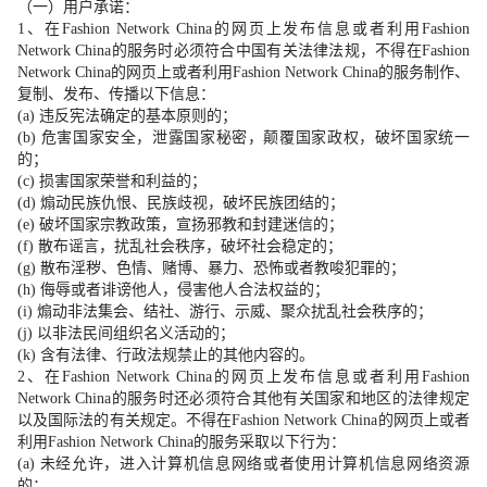
（一）用户承诺：
1
、在
Fashion Network China
的网页上发布信息或者利用
Fashion
Network China
的服务时必须符合中国有关法律法规，不得在
Fashion
Network China
的网页上或者利用
Fashion Network China
的服务制作、
复制、发布、传播以下信息：
(a)
违反宪法确定的基本原则的；
(b)
危害国家安全，泄露国家秘密，颠覆国家政权，破坏国家统一
的；
(c)
损害国家荣誉和利益的；
(d)
煽动民族仇恨、民族歧视，破坏民族团结的；
(e)
破坏国家宗教政策，宣扬邪教和封建迷信的；
(f)
散布谣言，扰乱社会秩序，破坏社会稳定的；
(g)
散布淫秽、色情、赌博、暴力、恐怖或者教唆犯罪的；
(h)
侮辱或者诽谤他人，侵害他人合法权益的；
(i)
煽动非法集会、结社、游行、示威、聚众扰乱社会秩序的；
(j)
以非法民间组织名义活动的；
(k)
含有法律、行政法规禁止的其他内容的。
2
、在
Fashion Network China
的网页上发布信息或者利用
Fashion
Network China
的服务时还必须符合其他有关国家和地区的法律规定
以及国际法的有关规定。不得在
Fashion Network China
的网页上或者
利用
Fashion Network China
的服务采取以下行为：
(a)
未经允许，进入计算机信息网络或者使用计算机信息网络资源
的；