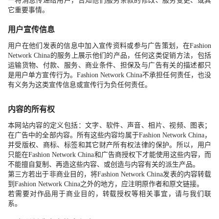
一将消息传递给用户，告知他们服务条款的修改、服务变更、或其
它重要事情。
用户宣传信息
用户在他们发表的信息中加入宣传资料或参与广告策划，在
Fashion
Network China
的服务上展示他们的产品，任何这类促销方法，包括
运输货物、付款、服务、商业条件、担保及与广告有关的描述都只
是用户单方宣传行为。
Fashion Network China
不承担任何责任，也没
有义务为这类宣传信息或宣传行为负任何责任。
内容的所有权
本网站内容的定义包括：文字、软件、声音、相片、视频、图表；
在广告中的全部内容。所有这些内容均属于
Fashion Network China
，
并受版权、商标、标签和其它财产所有权法律的保护。所以，用户
只能在
Fashion Network China
和广告商授权下才能使用这些内容，而
不能擅自复制、再造这些内容、或创造与内容有关的派生产品。
第三方若出于非商业目的，将
Fashion Network China
发表的内容转载
到
Fashion Network China
之外的地方，应注明原作者和原文链接。
若需要对作品用于商业目的，转载授权等相关事宜，请与我们联
系。