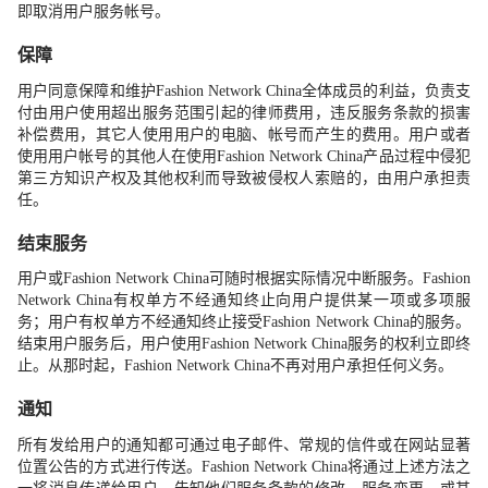
即取消用户服务帐号。
保障
用户同意保障和维护
Fashion Network China
全体成员的利益，负责支
付由用户使用超出服务范围引起的律师费用，违反服务条款的损害
补偿费用，其它人使用用户的电脑、帐号而产生的费用。用户或者
使用用户帐号的其他人在使用
Fashion Network China
产品过程中侵犯
第三方知识产权及其他权利而导致被侵权人索赔的，由用户承担责
任。
结束服务
用户或
Fashion Network China
可随时根据实际情况中断服务。
Fashion
Network China
有权单方不经通知终止向用户提供某一项或多项服
务；用户有权单方不经通知终止接受
Fashion Network China
的服务。
结束用户服务后，用户使用
Fashion Network China
服务的权利立即终
止。从那时起，
Fashion Network China
不再对用户承担任何义务。
通知
所有发给用户的通知都可通过电子邮件、常规的信件或在网站显著
位置公告的方式进行传送。
Fashion Network China
将通过上述方法之