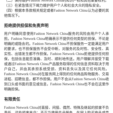
（二）保持维护
Fashion Network China
的知识产权和其他重要权利。
（三）在紧急情况下竭力维护用户个人和社会大众的隐私安全。
（四）根据本条款相关规定或者
Fashion Network China
认为必要的其
他情况下。
拒绝提供担保和免责声明
用户明确同意使用
Fashion Network China
服务的风险由用户个人承
担。
Fashion Network China
明确表示不提供任何类型的担保，不论是
明确的或隐含的。
Fashion Network China
不担保服务一定能满足用户
的要求，也不担保服务不会受中断，对服务的及时性、安全性、真
实性、出错发生都不作担保。
Fashion Network China
拒绝提供任何担
保，包括信息能否准确、及时、顺利地传送。用户理解并接受下载
或通过
Fashion Network China
产品服务取得的任何信息资料取决于用
户自己，并由其承担系统受损、资料丢失以及其它任何风险。
Fashion Network China
对在服务网上得到的任何商品购物服务、交易
进程、招聘信息，都不作担保。用户不会从
Fashion Network China
收
到口头或书面的意见或信息，
Fashion Network China
也不会在这里作
明确担保。
有限责任
Fashion Network China
对直接、间接、偶然、特殊及继起的损害不负
责任，这些损害来自：不正当使用产品服务，在网上购买商品或类