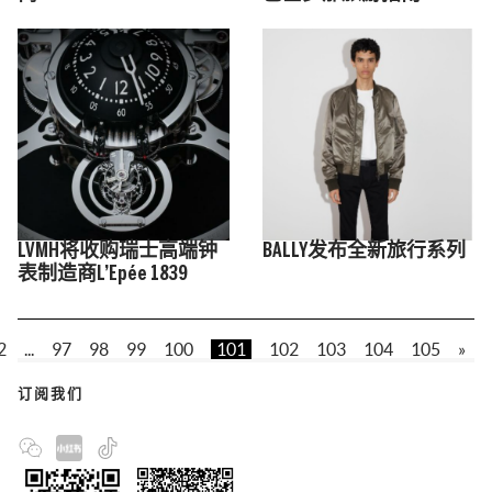
LVMH将收购瑞士高端钟
BALLY发布全新旅行系列
表制造商L’Epée 1839
2
...
97
98
99
100
101
102
103
104
105
»
订阅我们