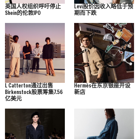
英国人权组织呼吁停止
Levi股价因收入略低于预
Shein的伦敦IPO
期而下跌
L Catterton通过出售
Hermès在东京银座开设
Birkenstock股票筹集7.56
新店
亿美元