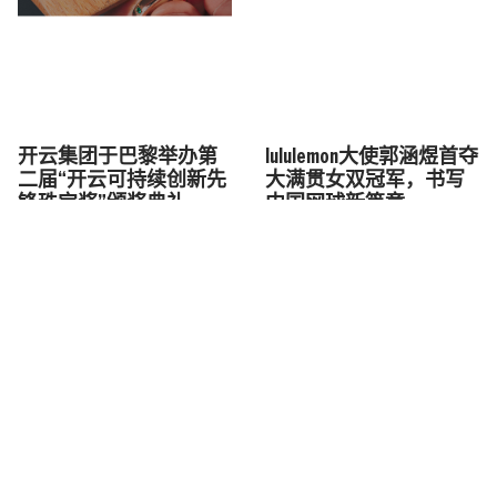
开云集团于巴黎举办第
lululemon大使郭涵煜首夺
二届“开云可持续创新先
大满贯女双冠军，书写
锋珠宝奖”颁奖典礼
中国网球新篇章
RIMOWA推出Original系列
全新配色
PANE沈阳万象城新邸启
幕