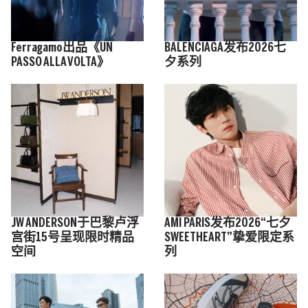
Ferragamo出品《UN
BALENCIAGA发布2026七
PASSO ALLA VOLTA》
夕系列
JW ANDERSON于巴黎卢浮
AMI PARIS发布2026“七夕
宫街15号呈现限时精品
SWEETHEART”挚爱限定系
空间
列