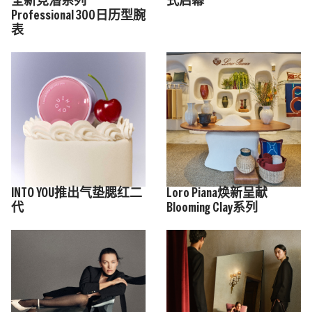
全新竞潜系列
式启幕
Professional 300日历型腕
表
INTO YOU推出气垫腮红二
Loro Piana焕新呈献
代
Blooming Clay系列