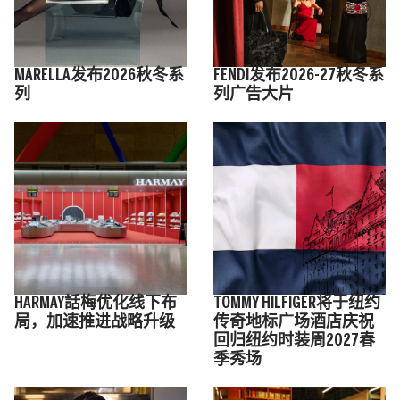
MARELLA发布2026秋冬系
FENDI发布2026-27秋冬系
列
列广告大片
HARMAY話梅优化线下布
TOMMY HILFIGER将于纽约
局，加速推进战略升级
传奇地标⼴场酒店庆祝
回归纽约时装周2027春
季秀场