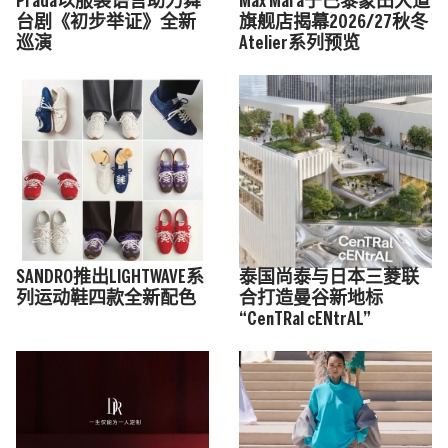
Prada以服装语言助力舞
Max Mara于巴黎蒙田大道
台剧《初步举证》全新
旗舰店揭幕2026/27秋冬
巡演
Atelier系列预览
SANDRO推出LIGHTWAVE系
泰国尚泰与日本三菱联
列运动鞋四款全新配色
合打造曼谷新地标
“CenTRal cENtrAL”