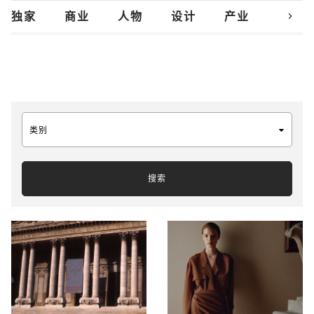
chevron_right
独家
商业
人物
设计
产业
创新
类别
搜索