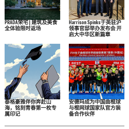
PRADA荣宅 | 建筑及美食
Harrison Spinks于英驻沪
全体验限时返场
领事官邸举办发布会 开
启大中华区新篇章
泰格豪雅伴你奔赴山
安德玛成为中国曲棍球
海，铭刻青春第一枚专
与棍网球国家队官方装
属印记
备合作伙伴