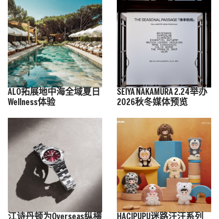
ALO拓展地中海全域夏日
SEIYA NAKAMURA 2.24举办
Wellness体验
2026秋冬媒体预览
江诗丹顿为Overseas纵横
HACIPUPU迷路汪汪系列