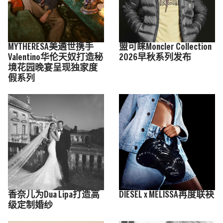
MYTHERESA美遴世携手
盟可睐Moncler Collection
Valentino华伦天奴打造秘
2026早秋系列发布
境花园晚宴呈现独家度
假系列
香奈儿为Dua Lipa打造高
DIESEL x MELISSA再度联袂
级定制婚纱