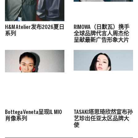
H&M Atelier发布2026夏日
RIMOWA（日默瓦）携手
系列
全球品牌代言人周杰伦
呈献最新广告形象大片
Bottega Veneta呈现IL MIO
TASAKI塔思琦欣然宣布孙
肖像系列
艺珍出任亚太区品牌大
使