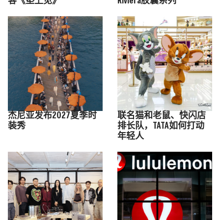
客《垫上见》
Riviera胶囊系列
杰尼亚发布2027夏季时
联名猫和老鼠、快闪店
装秀
排长队，TATA如何打动
年轻人