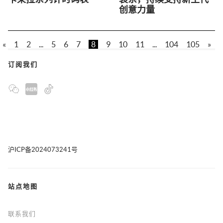
意大利开设22家新店
子体验感知城市自然之
美
瑞恩・高斯林演绎典藏
Essentiel Antwerp携手安
臻品TAG Heuer泰格豪雅
特卫普皇家艺术学院时
卡莱拉系列计时码表
装系，持续支持新生代
创意力量
«
1
2
...
5
6
7
8
9
10
11
...
104
105
»
订阅我们