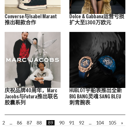
Converse与Isabel Marant
Dolce & Gabbana运营亏损
推出鞋款合作
扩大至1300万欧元
庆祝品牌40周年，Marc
HUBLOT宇舶表推出全新
Jacobs与Futura推出联名
BIG BANG灵魂 SANG BLEU
胶囊系列
刺青腕表
2
...
86
87
88
89
90
91
92
...
104
105
»