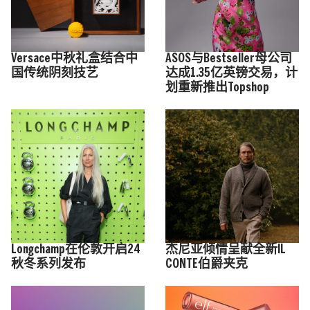
Versace中秋礼盒结合中
ASOS与Bestseller母公司
国传统阴刻技艺
达成1.35亿英镑交易，计
划重新推出Topshop
Longchamp在伦敦开启24
杰尼亚倾情呈献全新IL
秋冬系列发布
CONTE伯爵夹克