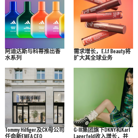
阿迪达斯与科蒂推出香
需求增长，E.l.f Beauty将
水系列
扩大其全球业务
Tommy Hilfiger及CK母公司
G-III集团旗下DKNY和Karl
任命新EMEA CEO
Lagerfeld收入增长，并