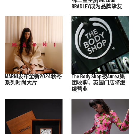
林三星主厨WILLIAM
BRADLEY成为品牌挚友
MARNI发布全新2024秋冬
The Body Shop被Aurea集
系列时尚大片
团收购，英国门店将继
续营业