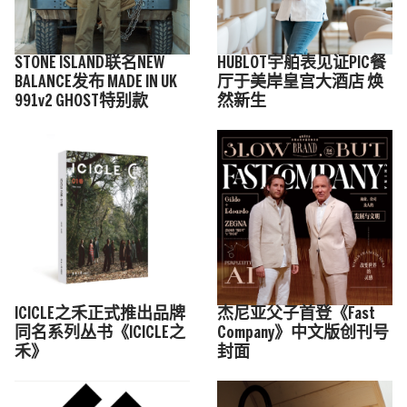
STONE ISLAND联名NEW
HUBLOT宇舶表见证PIC餐
BALANCE发布 MADE IN UK
厅于美岸皇宫大酒店 焕
991v2 GHOST特别款
然新生
ICICLE之禾正式推出品牌
杰尼亚父子首登《Fast
同名系列丛书《ICICLE之
Company》中文版创刊号
禾》
封面