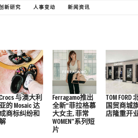
创新研究
人事变动
新闻资讯
Crocs 与澳大利
Ferragamo推出
TOM FORD
亚的 Mosaic 达
全新“菲拉格慕
国贸商城
成商标纠纷和
大女主, 菲常
店隆重开
解
WOMEN”系列短
片