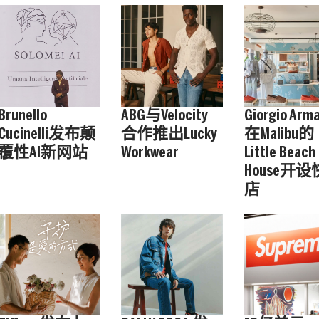
Brunello
ABG与Velocity
Giorgio Arma
Cucinelli发布颠
合作推出Lucky
在Malibu的
覆性AI新网站
Workwear
Little Beach
House开
店