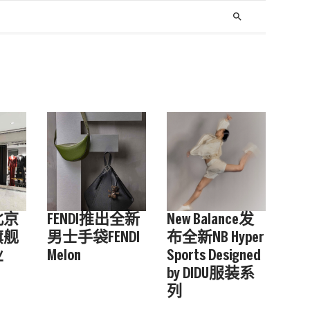
search
 北京
FENDI推出全新
New Balance发
旗舰
男士手袋FENDI
布全新NB Hyper
业
Melon
Sports Designed
by DIDU服装系
列