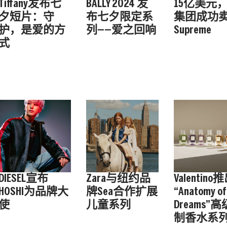
Tiffany发布七
BALLY 2024 发
15亿美元，
夕短片：守
布七夕限定系
集团成功
护，是爱的方
列——爱之回响
Supreme
式
DIESEL宣布
Zara与纽约品
Valentino
HOSHI为品牌大
牌Sea合作扩展
“Anatomy of
使
儿童系列
Dreams”
制香水系