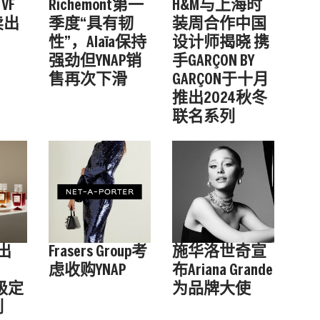
VF
Richemont第一
H&M与上海时
卖出
季度“具有韧
装周合作中国
性”，Alaïa保持
设计师揭晓 携
强劲但YNAP销
手GARÇON BY
售再次下滑
GARÇON于十月
推出2024秋冬
联名系列
推出
Frasers Group考
施华洛世奇宣
虑收购YNAP
布Ariana Grande
高级定
为品牌大使
列