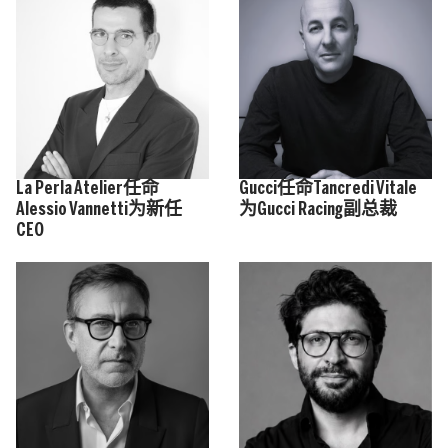
La Perla Atelier任命
Gucci任命Tancredi Vitale
Alessio Vannetti为新任
为Gucci Racing副总裁
CEO