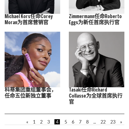
Michael Kors任命Corey
Zimmermann任命Roberto
Moran为首席营销官
Eggs为新任首席执行官
科蒂集团重组董事会，
Tasaki任命Richard
任命五位新独立董事
Collasse为全球首席执行
官
«
1
2
3
4
5
6
7
8
...
22
23
»