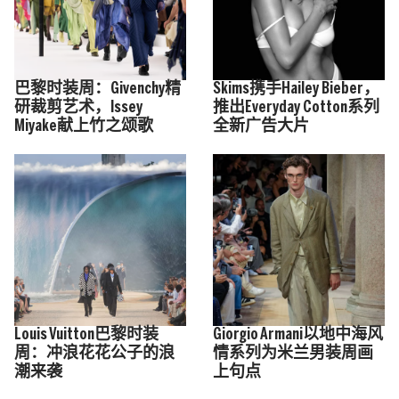
巴黎时装周：Givenchy精
Skims携手Hailey Bieber，
研裁剪艺术，Issey
推出Everyday Cotton系列
Miyake献上竹之颂歌
全新广告大片
Louis Vuitton巴黎时装
Giorgio Armani以地中海风
周：冲浪花花公子的浪
情系列为米兰男装周画
潮来袭
上句点