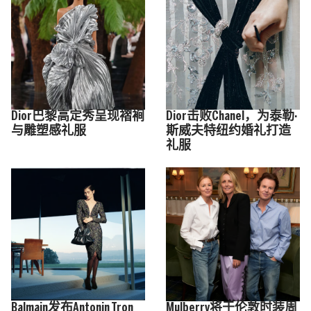
Dior巴黎高定秀呈现褶裥
Dior击败Chanel，为泰勒·
与雕塑感礼服
斯威夫特纽约婚礼打造
礼服
Balmain发布Antonin Tron
Mulberry将于伦敦时装周