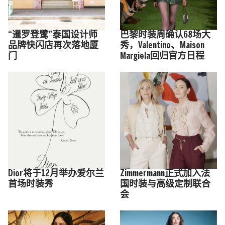
“暹罗登鹭”泰国设计师
巴黎时装周确认68场大
品牌快闪店再次落地厦
秀，Valentino、Maison
门
Margiela回归官方日程
Dior将于12月举办爱尔兰
Zimmermann正式加入法
首场时装秀
国时装与高级定制联合
会