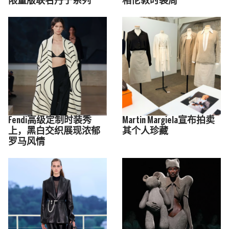
限量版联名丹宁系列
相伦敦时装周
Fendi高级定制时装秀
Martin Margiela宣布拍卖
上，黑白交织展现浓郁
其个人珍藏
罗马风情