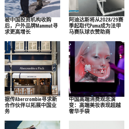
被中国投资机构收购
阿迪达斯将从2028/29赛
后，户外品牌Mammut寻
季起取代Puma成为法甲
求更高增长
马赛队球衣赞助商
据传Abercrombie寻求新
中国高端消费观念演
合作伙伴以拓展中国业
变：高端美妆表现超越
务
奢华手袋