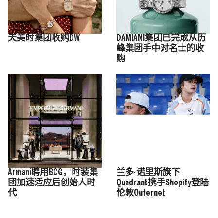
天美时集团收购DW
DAMIANI集团已完成从历
峰集团手中对名士的收
购
Armani聘用BCG，时装集
兰多·诺里斯旗下
团加速适应后创始人时
Quadrant携手Shopify登陆
代
伦敦Outernet