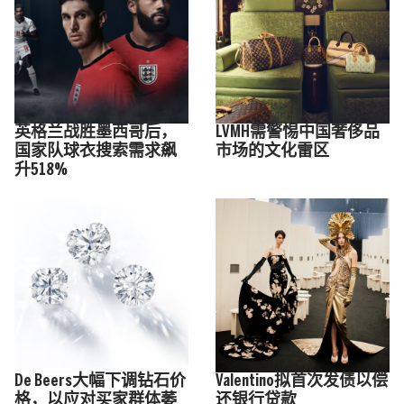
英格兰战胜墨西哥后，
LVMH需警惕中国奢侈品
国家队球衣搜索需求飙
市场的文化雷区
升518%
De Beers大幅下调钻石价
Valentino拟首次发债以偿
格，以应对买家群体萎
还银行贷款