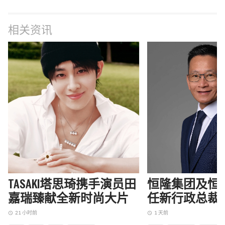
相关资讯
TASAKI塔思琦携手演员田
恒隆集团及恒
嘉瑞臻献全新时尚大片
任新行政总裁
21 小时前
1 天前
access_time
access_time