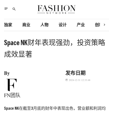
notes
search
chevron_right
独家
商业
人物
设计
产业
创新研究
Space NK财年表现强劲，投资策略
成效显著
By
发布日期
2024-12-31 12:33:48
today
FN团队
Space NK在截至3月底的财年中表现出色，营业额和利润均