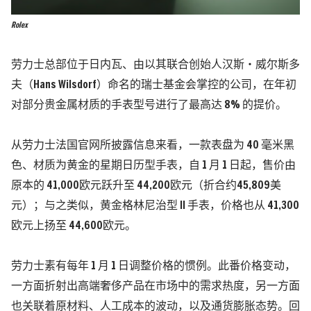
Rolex
劳力士总部位于日内瓦、由以其联合创始人汉斯・威尔斯多
夫（Hans Wilsdorf）命名的瑞士基金会掌控的公司，在年初
对部分贵金属材质的手表型号进行了最高达 8% 的提价。
从劳力士法国官网所披露信息来看，一款表盘为 40 毫米黑
色、材质为黄金的星期日历型手表，自 1 月 1 日起，售价由
原本的 41,000欧元跃升至 44,200欧元（折合约45,809美
元）；与之类似，黄金格林尼治型 II 手表，价格也从 41,300
欧元上扬至 44,600欧元。
劳力士素有每年 1 月 1 日调整价格的惯例。此番价格变动，
一方面折射出高端奢侈产品在市场中的需求热度，另一方面
也关联着原材料、人工成本的波动，以及通货膨胀态势。回