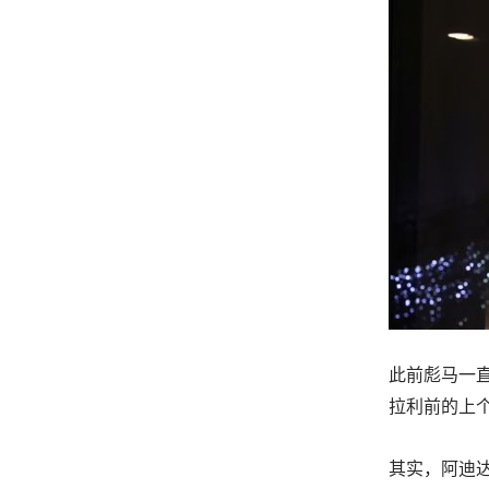
此前彪马一
拉利前的上
其实，阿迪