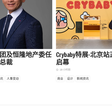
团及恒隆地产委任
Crybaby特展·北京
总裁
启幕
18 小时前
access_time
讯
人事变动
商业
设计
新闻资讯