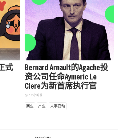
站正式
Bernard Arnault的Agache投
被中
资公司任命Aymeric Le
户外品
Clere为新首席执行官
增长
19 小时前
19 小时前
access_time
access_time
商业
产业
人事变动
商业
产