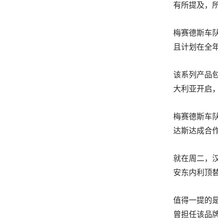
有所提及，
梅赛德斯车
且计划在全
该系列产品包
大利亚开启
梅赛德斯车
达斯达成合
就在周二，汉
安东内利顶
值得一提的
曾担任该品