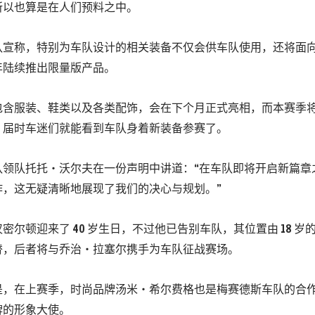
所以也算是在人们预料之中。
队宣称，特别为车队设计的相关装备不仅会供车队使用，还将面
年陆续推出限量版产品。
含服装、鞋类以及各类配饰，会在下个月正式亮相，而本赛季将于 3
，届时车迷们就能看到车队身着新装备参赛了。
队领队托托・沃尔夫在一份声明中讲道：“在车队即将开启新篇章
作，这无疑清晰地展现了我们的决心与规划。”
密尔顿迎来了 40 岁生日，不过他已告别车队，其位置由 18 
替，后者将与乔治・拉塞尔携手为车队征战赛场。
是，在上赛季，时尚品牌汤米・希尔费格也是梅赛德斯车队的合
牌的形象大使。