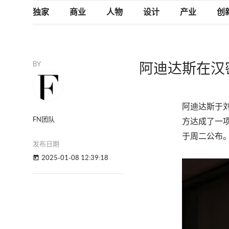
独家
商业
人物
设计
产业
创
BY
阿迪达斯在汉
阿迪达斯于
FN团队
方达成了一
于周二公布
发布日期
2025-01-08 12:39:18
today