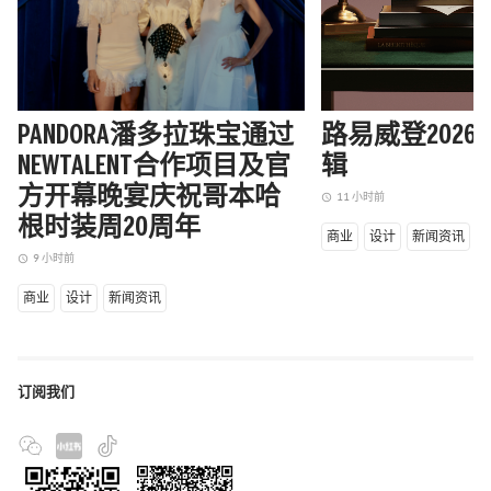
PANDORA潘多拉珠宝通过
路易威登202
NEWTALENT合作项目及官
辑
方开幕晚宴庆祝哥本哈
11 小时前
access_time
根时装周20周年
商业
设计
新闻资讯
9 小时前
access_time
商业
设计
新闻资讯
订阅我们