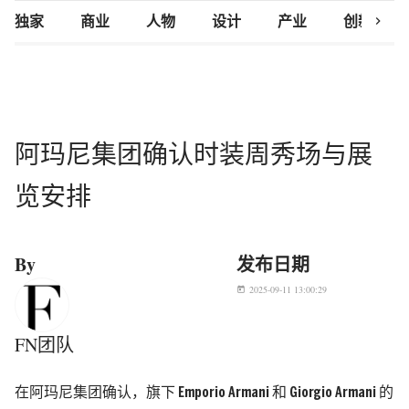
chevron_right
独家
商业
人物
设计
产业
创新研究
阿玛尼集团确认时装周秀场与展
览安排
By
发布日期
2025-09-11 13:00:29
today
FN团队
在
阿玛尼集团确认，旗下 Emporio Armani 和 Giorgio Armani 的