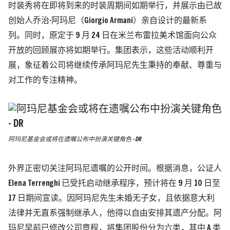
时装秀将在即将到来的时装周期间如期举行，并展示由已故
创始人乔治·阿玛尼（Giorgio Armani）亲自设计的最新系
列。
同时，原定于 9 月 24 日在米兰布雷拉美术馆面向公众
开放的回顾展亦将如期举行。集团表示，这些活动顺利开
展，象征着公司将继续传承阿玛尼先生秉持的奉献、尊重与
对工作的专注精神。
阿玛尼基金会或将在遗嘱公布中扮演关键角色 - DR
外界正密切关注阿玛尼遗嘱的公开时间。根据消息，公证人
Elena Terrenghi 已受托启动继承程序，预计将在 9 月 10 日至
17 日期间宣读。因阿玛尼先生未婚无子女，且依据意大利
法律并无直系强制继承人，他得以自由安排其遗产分配。阿
玛尼早前已修改公司章程，将集团股份分为六类，其中 A 类