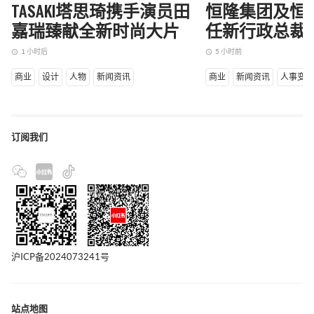
TASAKI塔思琦携手演员田
恒隆集团及恒
嘉瑞臻献全新时尚大片
任新行政总裁
1 小时后
5 小时前
access_time
access_time
商业
设计
人物
新闻资讯
商业
新闻资讯
人事变
订阅我们
沪ICP备2024073241号
站点地图