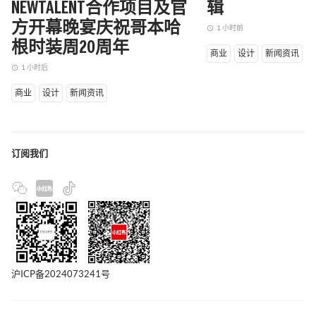
NEWTALENT合作项目及官
辑
方开幕晚宴庆祝哥本哈
1 小时前
access_time
根时装周20周年
商业
设计
新闻资讯
1 小时后
access_time
商业
设计
新闻资讯
订阅我们
沪ICP备2024073241号