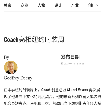
chevron_right
独家
商业
人物
设计
产业
创新研究
Coach亮相纽约时装周
By
发布日期
2025-09-16 12:45:24
today
Godfrey Deeny
在本季纽约时装周上，Coach 创意总监 Stuart Vevers 再次展
现了他与当下文化的高度契合。他的最新系列以宽大裤装搭
配合身短夹克、马甲和上衣，勾勒出当下纽约街头年轻人掀