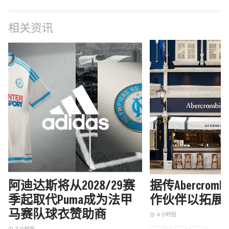
相关资讯
阿迪达斯将从2028/29赛
据传Abercrom
季起取代Puma成为法甲
作伙伴以拓展
马赛队球衣赞助商
6 小时后
access_time
7 小时后
access_time