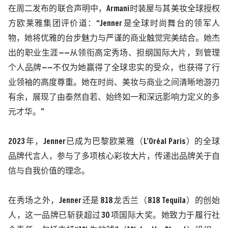
在周二发布的联合声明中，
Armani
时装屋与其美妆全球授权
方欧莱雅集团评价道：
“Jenner
是全球时尚舞台的领军人
物，她将优雅的台步魅力与严谨的商业触觉完美结合。她杰
出的职业生涯
——
从领衔高定秀场、担纲国际大片，到管理
个人品牌
——
不仅为她赢得了全球忠实的受众，也获得了行
业领袖的高度尊重。她在时尚、美妆与商业之间清晰地游刃
有余，展现了由泰然自若、始终如一和深远影响力定义的多
元才华。
”
2023
年，
Jenner
已成为巴黎欧莱雅（
L’Oréal Paris
）的全球
品牌代言人，参与了多项核心彩妆大片，传递出品牌关于自
信与自我价值的理念。
在秀场之外，
Jenner
还是
818
龙舌兰（
818 Tequila
）的创始
人，这一品牌已斩获超过
30
项国际大奖。她致力于履行社