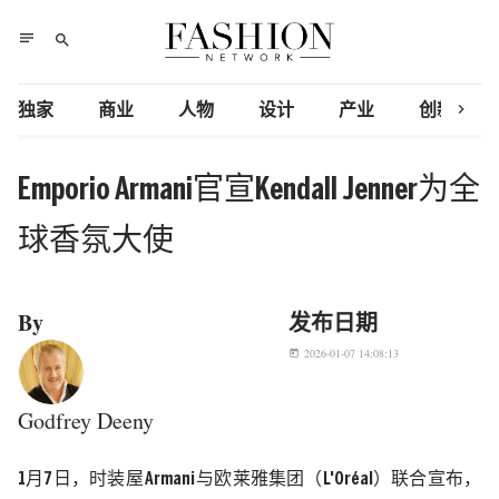
notes
search
chevron_right
独家
商业
人物
设计
产业
创新研究
Emporio Armani官宣Kendall Jenner为全
球香氛大使
By
发布日期
2026-01-07 14:08:13
today
Godfrey Deeny
1
月
7
日
，时装屋
Armani
与欧莱雅集团（
L'Oréal
）联合宣布，