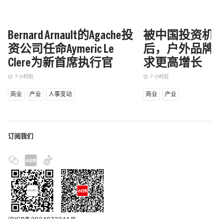
Bernard Arnault的Agache投
被中国投资机
资公司任命Aymeric Le
后，户外品牌Ma
Clere为新首席执行官
求更高增长
7 小时后
7 小时后
access_time
access_time
商业
产业
人事变动
商业
产业
订阅我们