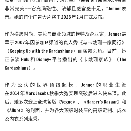
欣赏他们赋予人们
‘
做自己
’
的力量。
Power of You
香水的香调
非常完美
——
它充满磁性、浓郁且感官感十足，
”Jenner
表
示。她的首个广告大片将于
2026
年
2
月正式发布。
作为横跨时尚、美妆与商业领域的模特及企业家，
Jenner
最
早于
2007
年因参加
E!
频道的真人秀《与卡戴珊一家同行》
（
Keeping Up with the Kardashians
）而崭露头角。目前，她
正参演
Hulu
和
Disney+
平台播出的《卡戴珊家族》（
The
Kardashians
）。
作为公认的世界顶级超模，
Jenner
的职业生涯
在
2014
年
Marc Jacobs
秋季大秀实现突破后进入快车道。此
后，她多次登上全球各版《
Vogue
》、《
Harper’s Bazaar
》和
《
Allure
》的封面，并为各大顶级时装屋的高级定制、成衣
及内衣系列走秀。