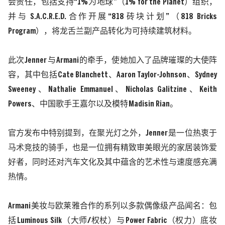
会责任，包括支持
“1%
为地球
”
（
1% for the Planet
）组织，
并与
S.A.C.R.E.D.
合作开展
“818
砖块计划
”
（
818 Bricks
Program
），将龙舌兰副产品转化为可持续建筑材料。
此次
Jenner
与
Armani
的牵手，使她加入了品牌璀璨的大使阵
容，其中包括
Cate Blanchett
、
Aaron Taylor-Johnson
、
Sydney
Sweeney
、
Nathalie Emmanuel
、
Nicholas Galitzine
、
Keith
Powers
、中国歌手王嘉尔以及模特
Madisin Rian
。
官方发布中特别提到，在聚光灯之外，
Jenner
是一位热衷于
马术竞技的骑手，也是一位拥有精致审美眼光的家居装饰爱
好者，同时还对汽车文化及其中蕴含的艺术性与速度感充满
热情。
Armani
美妆与欧莱雅合作的系列以多款偶像级产品闻名：包
括
Luminous Silk
（大师
/
权杖）与
Power Fabric
（权力）底妆