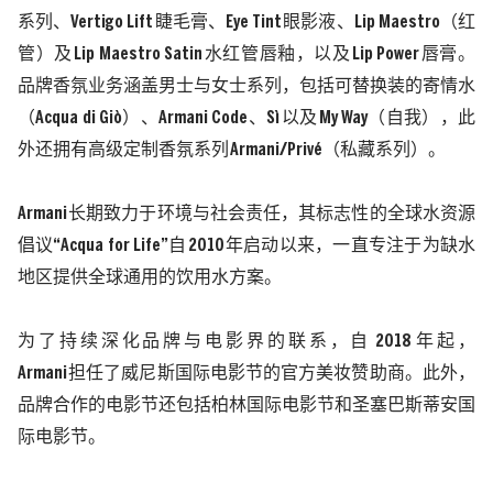
系列、
Vertigo Lift
睫毛膏、
Eye Tint
眼影液、
Lip Maestro
（红
管）及
Lip Maestro Satin
水红管唇釉，以及
Lip Power
唇膏。
品牌香氛业务涵盖男士与女士系列，包括可替换装的寄情水
（
Acqua di Giò
）、
Armani Code
、
Sì
以及
My Way
（自我），此
外还拥有高级定制香氛系列
Armani/Privé
（私藏系列）。
Armani
长期致力于环境与社会责任，其标志性的全球水资源
倡议
“Acqua for Life”
自
2010
年启动以来，一直专注于为缺水
地区提供全球通用的饮用水方案。
为了持续深化品牌与电影界的联系，自
2018
年起，
Armani
担任了威尼斯国际电影节的官方美妆赞助商。此外，
品牌合作的电影节还包括柏林国际电影节和圣塞巴斯蒂安国
际电影节。