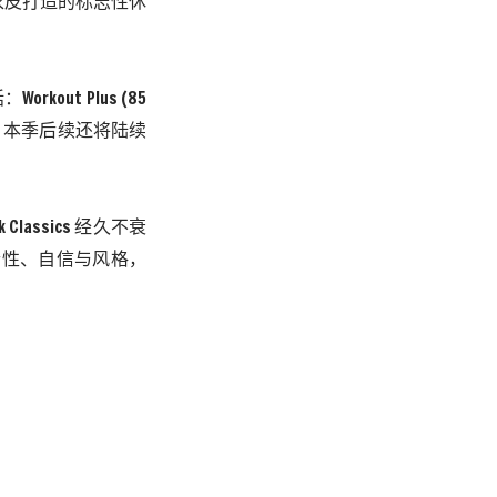
成衣皮打造的标志性休
rkout Plus (85
85 美元)。本季后续还将陆续
 Classics 经久不衰
过个性、自信与风格，