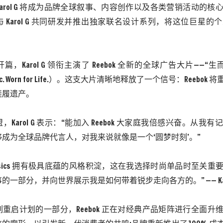
Karol G 将成为品牌全球叙事、内容创作以及各类营销活动的
 还将与 Karol G 共同研发并推出独家联名设计系列，将这位巨星
开篇，
Karol G 领衔主演了 Reebok 全新的全球广告大片——
assic. Worn for Life.）。这支大片清晰地释放了一个信号：Reeb
鞋履遗产。
盟，
Karol G 表示：“能加入 Reebok 大家庭我倍感兴奋。从
成为全球品牌代言人，对我来说就像是一个‘圆梦时刻’。”
 Classics 拥有极具底蕴的风格积淀，这在我选择时尚单品时至
的一部分，并向世界展示我是如何带着锐步走向各方的。” —— Karo
列重启计划的一部分，
Reebok 正在对经典产品矩阵进行全面