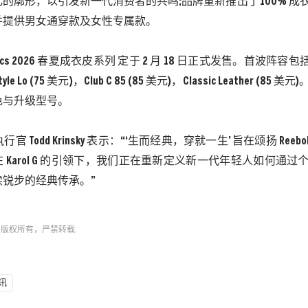
化的廓形，以引发新一代消费者的共鸣
;
品牌重新推出了
100% 
并提供男女通穿款及女性专属款。
assics 2026 春夏成衣皮系列 定于 2 月 18 日正式发售。首波阵容包括：Wo
yle Lo (75 美元)，Club C 85 (85 美元)，Classic Leather (
色与升级型号。
执行官 Todd Krinsky 表示：“‘生而经典，穿就一生’ 旨在颂扬 Reebok
 Karol G 的引领下，我们正在重新定义新一代年轻人如何通
续锐步的经典传承。”
n
版权所有，严禁转载.
讯