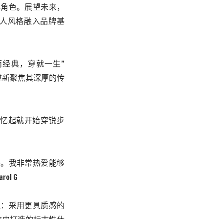
核心角色。展望未来，
的个人风格融入品牌基
“生而经典，穿就一生”
ok 将重新聚焦其深厚的传
我有记忆起就开始穿锐步
关重要。我非常热爱能够
l G
升维：采用更具质感的