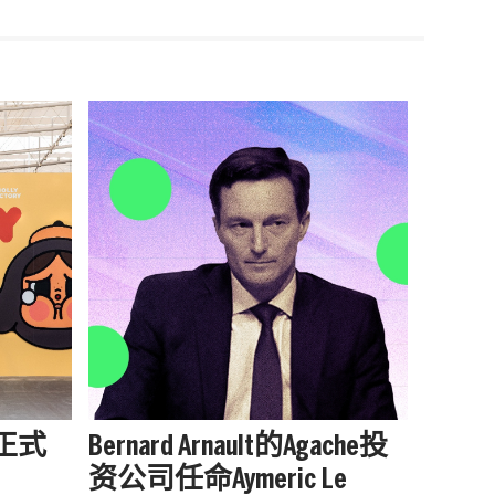
站正式
Bernard Arnault的Agache投
被中
资公司任命Aymeric Le
户外品