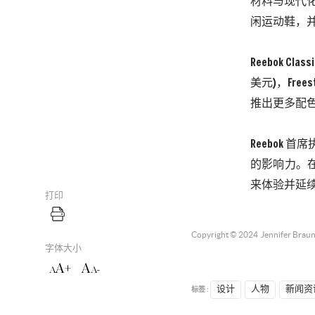
材料与现代
闲运动鞋，
Reebok Cl
美元)，Freest
推出更多配
Reebok 首席
的影响力。在
来体验并延
打印
Copyright © 2024
Jennifer Brau
字体大小
A+
A
A
A-
标签 :
设计
人物
新闻资