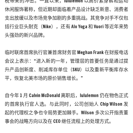
税带来的冲击。
一直以来，
l
ululemon
以高价紧身裤和运动
休闲服饰著称，但近期却面临着产品设计缺乏新意、消费者
支出放缓以及市场竞争加剧的多重挑战。其竞争对手不仅包
括行业巨头耐克（
Nike
），还有
Alo Yoga
和
Vuori
等近年来势
头强劲的新兴品牌。
临时联席首席执行官兼首席财务官
Meghan Frank
在财报电话
会议上表示：“进入新的一年，管理层的首要任务是通过提
升产品创新度、削减库存单位（
SKU
）以及重新平衡库存水
平，恢复北美市场的原价销售增长。”
自今年
1
月
Calvin McDonald
离职后，
l
ululemon
仍在物色正式
的首席执行官人选。与此同时，公司创始人
Chip Wilson
发
起的代理权之争也令局势更加棘手。
Wilson
多次公开指责董
事会的战略方向以及在
CEO
继任流程上的处理方式。