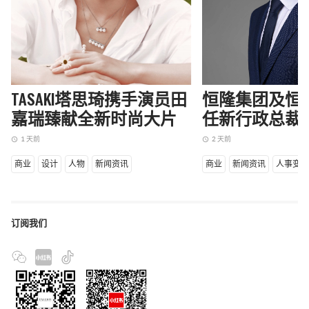
TASAKI塔思琦携手演员田
恒隆集团及恒
嘉瑞臻献全新时尚大片
任新行政总裁
1 天前
2 天前
access_time
access_time
商业
设计
人物
新闻资讯
商业
新闻资讯
人事变
订阅我们