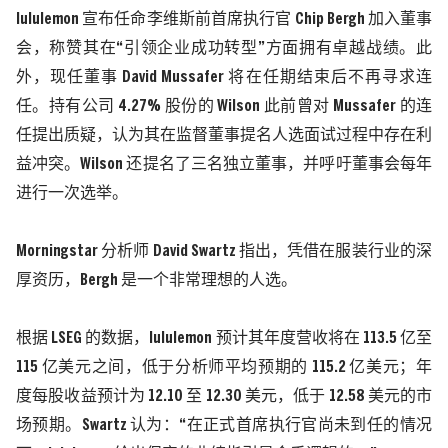
l
ululemon
宣布任命
李
维斯前首席执行官
Chip Bergh
加入董事
会，称赞其在“引领企业成功转型”方面拥有卓越战绩。此
外，现任董事
David Mussafer
将在任期结束后不再寻求连
任。持有公司
4.27%
股份的
Wilson
此前曾对
Mussafer
的连
任提出质疑，认为其在监督董事提名人选面试过程中存在利
益冲突。
Wilson
还提名了三名独立董事，并呼吁董事会每年
进行一次选举。
Morningstar
分析师
David Swartz
指出，凭借在服装行业的深
厚资历，
Bergh
是一个非常理想的人选。
根据
LSEG
的数据，l
ululemon
预计其年度营收将在
113.5
亿至
115
亿美元之间，低于分析师平均预期的
115.2
亿美元；年
度每股收益预计为
12.10
至
12.30
美元，低于
12.58
美元的市
场预期。
Swartz
认为：“在正式首席执行官尚未到任的情况