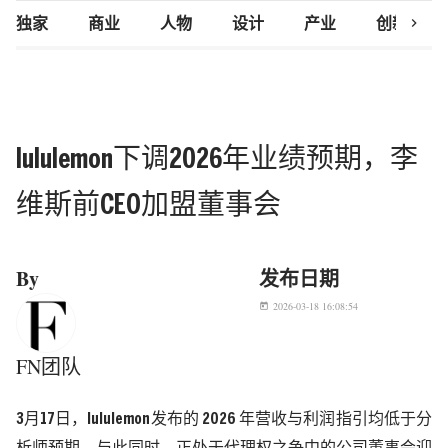
chevron_right
独家
商业
人物
设计
产业
创新研究
lululemon下调2026年业绩预期，李
维斯前CEO加盟董事会
By
发布日期
2026-03-18 16:08:54
today
FN团队
3
月
17
日
，
l
ululemon
发布的
2026
年营收与利润指引均低于分