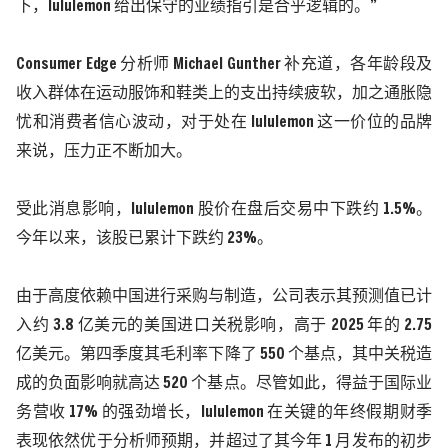
下，l
ululemon
给出保守的业绩指引是合乎逻辑的。”
Consumer Edge
分析师
Michael Gunther
补充道，各年龄段及
收入群体在运动服饰和鞋类上的支出持续疲软，加之通胀隐
忧和消费者信心波动，对于处在 l
ululemon
这一价位的品牌
来说，压力正不断加大。
受此消息影响，l
ululemon
股价在盘后交易中下跌约
1.5%
。
今年以来，该股已累计下跌约
23%
。
由于高度依赖中国进行采购与制造，公司表示其预测值已计
入约
3.8
亿美元的美国进口关税影响，高于
2025
年的
2.75
亿美元。第四季度其毛利率下降了
550
个基点，其中关税造
成的负面影响就高达
520
个基点。
尽管如此，得益于国际业
务营收
17%
的强劲增长，
l
ululemon
在关键的年终假期财季
表现依然优于分析师预期，并超过了其今年
1
月发布的初步