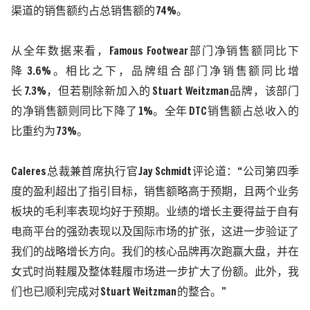
渠道的销售额约占总销售额的
74%
。
从全年数据来看，
Famous Footwear
部门净销售额同比下
降
3.6%
。相比之下，品牌组合部门净销售额同比增
长
7.3%
，但若剔除新加入的
Stuart Weitzman
品牌，该部门
的净销售额则同比下降了
1%
。全年
DTC
销售额占总收入的
比重约为
73%
。
Caleres
总裁兼首席执行官
Jay Schmidt
评论道：“公司第四季
度的盈利超出了指引目标，销售额略高于预期，且两个业务
板块的毛利率表现均好于预期。业绩的增长主要得益于自有
电商平台的强劲表现以及国际市场的扩张，这进一步验证了
我们的战略增长方向。我们的核心品牌再次跑赢大盘，并在
女式时尚鞋履及整体鞋履市场进一步扩大了份额。此外，我
们也已顺利完成对
Stuart Weitzman
的整合。”