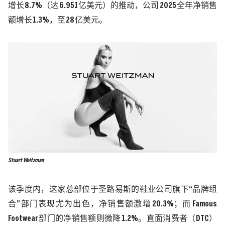
增长
8.7%
（达
6.951
亿美元）的推动，公司
2025
全年净销售
额增长
1.3%
，至
28
亿美元。
Stuart Weitzman
该季度内，这家总部位于圣路易斯的鞋业公司旗下
“品牌组
合”部门表现尤为出色，净销售额激增
20.3%
；而
Famous
Footwear
部门的净销售额则微降
1.2%
。直面消费者（
DTC
）