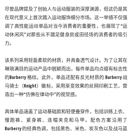
尽管品牌提及了创始人与运动服装的深厚渊源，但这仍是其
在现代意义上首次踏入运动服饰细分市场。这一举措不仅强
调了高性能运动单品对当今消费者的重要性，也展现了
“运
动休闲风”对那些从不踏足健身房或田径场的消费者的吸引
力。
该系列采用轻盈柔软的材质，并具备透气设计。为了让其在
琳琅满目的运动产品中脱颖而出，每件单品均点缀有标志性
的
Burberry
格纹。此外，单品还配有反光材质的
Burberry
战
马骑士（
Knight
）徽标，采用渐变效果的丝网印刷工艺，营
造出一种“仿佛在律动中”的视觉感。
具体单品涵盖了运动基础款和轻便叠穿件，包括训练上衣、
慢跑裤、紧身裤、连帽夹克和马甲。配色方案沿用了
Burberry
的经典色调，包括黑色、米色、炭灰色以及战马蓝