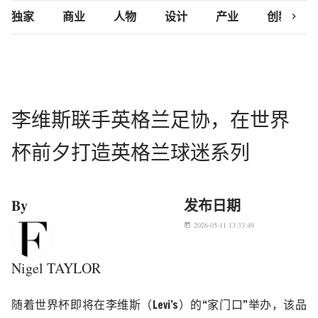
chevron_right
独家
商业
人物
设计
产业
创新研究
李维斯联手英格兰足协，在世界
杯前夕打造英格兰球迷系列
By
发布日期
2026-05-11 13:33:49
today
Nigel TAYLOR
随着世界杯即将在李维斯（
Levi
’
s
）的“家门口”举办，该品