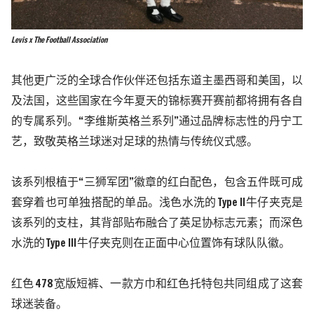
Levis x The Football Association
其他更广泛的全球合作伙伴还包括东道主墨西哥和美国，以
及法国，这些国家在今年夏天的锦标赛开赛前都将拥有各自
的专属系列。
“李维斯英格兰系列”通过品牌标志性的丹宁工
艺，致敬英格兰球迷对足球的热情与传统仪式感。
该系列根植于
“三狮军团”徽章的红白配色，包含五件既可成
套穿着也可单独搭配的单品。浅色水洗的
Type II
牛仔夹克是
该系列的支柱，其背部贴布融合了英足协标志元素；而深色
水洗的
Type III
牛仔夹克则在正面中心位置饰有球队队徽。
红色
478
宽版短裤、一款方巾和红色托特包共同组成了这套
球迷装备。