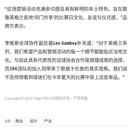
“这场营销活动充满亲切感且具有鲜明的本土特色，旨在致
敬英格兰各地‘闭门共享’的比赛日文化、友谊与仪式感，”品
牌方表示。
李维斯全球协作副总裁
Leo Gamboa
补充道：“对于英格兰系
列，我们希望产品和营销活动的每一个细节都能贴近当地文
化。与如此具有代表性的足球协会合作是顺理成章的选择，
而
194
团队的加入则带来了根植于伦敦的真实视角。我们迫
不及待想看到球迷们在今年夏天的比赛中穿上这些单品。”
Copyright © 2024
Nigel TAYLOR
版权所有，严禁转载.
标签 :
商业
设计
产业