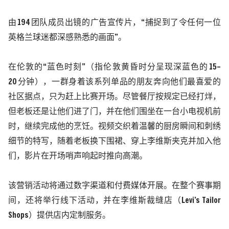
由
194
团队成员出镜的广告宣传片，“捕捉到了令任何一位
英格兰球迷都深感熟悉的画面”。
在伦敦的
“蓝色时刻”（指伦敦黄昏时分呈现深蓝色的
15
–
20
分钟），一群身着该系列单品的朋友奔向他们最喜爱的
社区据点，只为赶上比赛开场。尽管餐厅按规定已经打烊，
但老板还是让他们进了门，并在他们围坐在一台小电视机前
时，继续完成他的烹饪。视频交织着温馨的厨房瞬间和刺绣
细节的特写，随着老板换下围裙、穿上李维斯夹克并加入他
们，影片在开场哨声响起时推向高潮。
该营销活动将通过数字渠道和付费媒体开展。在整个赛事期
间，还将举行线下活动，并在李维斯裁缝店（
Levi
’
s Tailor
Shops
）提供店内定制服务。