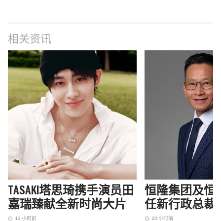
相关资讯
TASAKI塔思琦携手演员田
恒隆集团及恒
嘉瑞臻献全新时尚大片
任新行政总裁
13 小时前
20 小时前
access_time
access_time